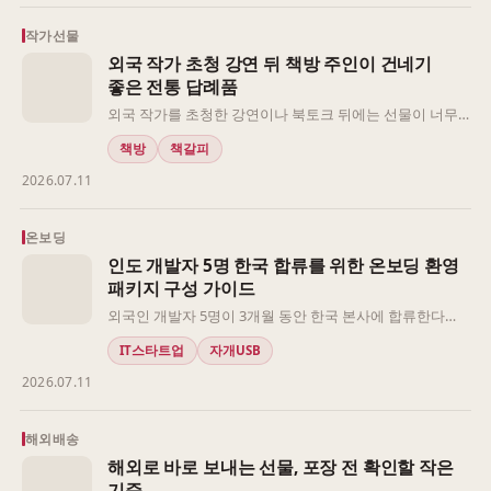
어울리는 소품이면서 한국적인 인상을 짧게 설명하기 좋
아, 작별 인사 자리에서 과하지 않게 의미를 남기기 좋습니
작가선물
다.
외국 작가 초청 강연 뒤 책방 주인이 건네기
좋은 전통 답례품
외국 작가를 초청한 강연이나 북토크 뒤에는 선물이 너무
크면 부담스럽고, 너무 가볍게 보이면 감사의 마음이 흐려
책방
책갈피
질 수 있습니다. 특히 책방에서 직접 건네는 답례품은 행사
2026.07.11
장의 분위기, 작가의 이동 일정, 책과 글쓰기의 맥락을 함께
보아야 자연스럽습니다.
온보딩
인도 개발자 5명 한국 합류를 위한 온보딩 환영
패키지 구성 가이드
외국인 개발자 5명이 3개월 동안 한국 본사에 합류한다면,
환영 패키지는 기념품보다 “첫 주에 바로 쓰이는가”를 먼저
IT스타트업
자개USB
봐야 합니다. 너무 장식적인 선물은 책상에 놓기 애매하고,
2026.07.11
너무 업무용으로만 구성하면 한국 본사에 온 기억이 남지
않습니다. 저는 기간, 업무 장면, 귀국 시 휴대성을 나누어
실용성과 환영의 균형을 잡는 쪽을 권합니다.
해외배송
해외로 바로 보내는 선물, 포장 전 확인할 작은
기준