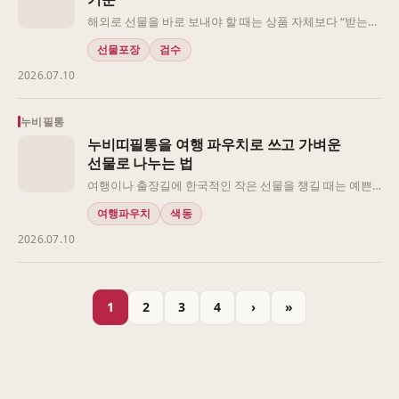
해외로 선물을 바로 보내야 할 때는 상품 자체보다 “받는
사람이 어떤 상태로 처음 보게 되는가”가 먼저 중요해집니
선물포장
검수
다. 한국에서 직접 포장을 풀어 확인하지 못하고 발송하는
2026.07.10
경우라면, 선물의 의미와 함께 포장 단위, 구성 누락 가능
성, 이동 중 눌림이나 파손 위험을 따로 보아야 합니다.
누비필통
누비띠필통을 여행 파우치로 쓰고 가벼운
선물로 나누는 법
여행이나 출장길에 한국적인 작은 선물을 챙길 때는 예쁜
지보다 먼저 어디서, 누구에게, 어떤 말과 함께 건넬지를 나
여행파우치
색동
누어 보는 편이 좋습니다. 누비띠필통은 이름은 필통이지
2026.07.10
만 작은 화장품, 펜, 충전 케이블, 영수증처럼 가방 안에서
흩어지기 쉬운 물건을 담기 좋아 여행 파우치처럼 생각해
도 자연스럽습니다.
1
2
3
4
›
»