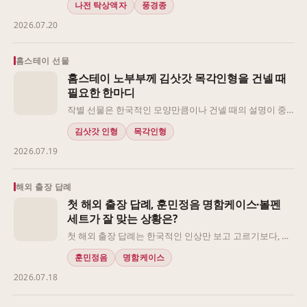
나전 탁상액자
풍경종
같은 전통 장식이라도 탁상이나 선반에 두는 유형은 배치
2026.07.20
가 간단한 반면, 소리나 움직임이 있는 장식은 설치할 장소
와 생활 방식을 더 살펴야 합니다. 신혼부부가 함께 받는 선
물이라면 두 사람을 축하하는 상징이 자연스러운지도 중요
홈스테이 선물
한 기준이 됩니다. 한국적인 요소가 분명하되, 받는 사람이
홈스테이 노부부께 김삿갓 목각인형을 건넬 때
자기 집에 편하게 들일 수 있는지가 선택의 출발점입니다.
필요한 한마디
작별 선물은 한국적인 모양만큼이나 건넬 때의 설명이 중
요합니다. 특히 홈스테이 노부부께 드리는 선물이라면, 문
김삿갓 인형
목각인형
화 지식을 길게 전달하기보다 함께 지낸 시간과 감사의 뜻
2026.07.19
을 자연스럽게 연결하는 편이 좋습니다. 먼저 두 분이 한국
문화에 얼마나 익숙한지, 집 안에서 장식품을 둘 공간이 있
는지, 작별 인사를 어느 정도 격식 있게 전하고 싶은지를 살
해외 출장 답례
펴보세요. 이 세 기준이 정해지면 김삿갓 목각인형을 어떻
첫 해외 출장 답례, 훈민정음 명함케이스·볼펜
게 소개할지도 한결 분명해집니다.
세트가 잘 맞는 상황은?
첫 해외 출장 답례는 한국적인 인상만 보고 고르기보다, 받
는 사람의 직위와 전달 장면을 먼저 구분해야 합니다. 공공
훈민정음
명함케이스
기관 인사에게 공식 면담에서 전하는 선물과 해외 거래처
2026.07.18
실무자에게 일정 중 건네는 선물은 요구되는 격식이 다르
기 때문입니다. 훈민정음 디자인의 명함케이스·볼펜 세트