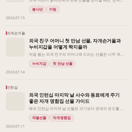
인가’보다 먼저 ‘아이들이 안전하게 받고, 쉽게 이해하고, 이
봉사단
키링
동 중에 부담 없이 챙길 수 있는가’를 나눠 보는 편이 좋습
2026.07.15
니다. 특히 인원이 50명 안팎이면 상품의 의미만큼이나 수
량 계산, 현장 배포, 귀국 짐에 넣기 쉬운지도 선택 기준이
됩니다.
자개손거울
외국 친구 어머니 첫 만남 선물, 자개손거울과
누비지갑을 어떻게 짝지을까
처음 뵙는 외국 친구의 어머니께 드리는 선물은 너무 격식
을 차리면 부담스럽고, 너무 가벼우면 성의가 약해 보일 수
누비지갑
첫 만남 선물
있습니다. 그래서 저는 상품명보다 먼저 만남의 거리감, 받
2026.07.14
는 분의 실제 사용성, 한국적인 장식의 강도를 나눠 보는 편
이 좋다고 봅니다.
인턴십
외국 인턴십 마지막 날 사수와 동료에게 주기
좋은 자개 명함집 선물 가이드
해외 인턴십 마지막 날 선물은 크기보다 관계의 온도를 맞
추는 일이 먼저입니다. 사수에게는 감사의 무게가 느껴져
작별선물
자개명함집
야 하고, 함께 일한 동료에게는 받는 사람이 부담 없이 웃으
2026.07.11
며 받아들일 수 있어야 합니다. 자개 명함집은 업무 공간에