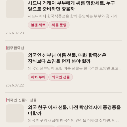
시드니 거래처 부부에게 씨름 명함세트, 누구
감사 문장을 더하면 작별의 이유도 분명해집니다.
앞으로 준비하면 좋을까
시드니에서 한국식품점을 함께 운영하는 부부와 첫 거래
미팅을 앞두고 있다면, 선물의 종류보다 먼저 누구를 거래
볼펜 세트
씨름 문양
의 주체로 예우할지 정하는 것이 좋습니다. 두 분이 공동으
2026.07.23
로 의사결정을 내린다면 한 사람 앞으로만 준비한 선물은
의도와 달리 역할의 차이를 강조할 수 있습니다. 반대로 두
세트의 크기와 구성을 지나치게 다르게 고르면 선물의 의
전주합죽선
미를 설명하는 순간이 길어집니다. 첫 만남에서는 격식을
외국인 신부님 여름 선물, 매화 합죽선은
갖추되, 업무 중 자연스럽게 사용할 수 있고 향후 관계에 부
장식보다 쓰임을 먼저 봐야 할까
담을 남기지 않는 구성이 안정적입니다.
외국인 신부님께 드릴 여름 선물은 한국적인 모양만 보고
고르기보다, 어떤 자리에서 어떻게 전할지를 먼저 생각하
매화 부채
외국인 선물
는 편이 좋습니다. 같은 부채라도 공식적인 감사 자리에서
2026.07.22
는 포장과 전체 인상이 중요하고, 가까운 관계에서는 실제
로 부담 없이 사용할 수 있는지가 더 중요할 수 있습니다.
문양에 담긴 뜻을 설명하고 싶다면 확인 가능한 안내가 있
외국인 집들이 선물
는지도 살펴야 합니다.
외국 친구 이사 선물, 나전 탁상액자에 풍경종을
더할까
외국 친구의 새집에 한국적인 인상을 더하고 싶다면, 먼저
선물이 놓일 공간과 전달 장면을 나눠 보는 것이 좋습니다.