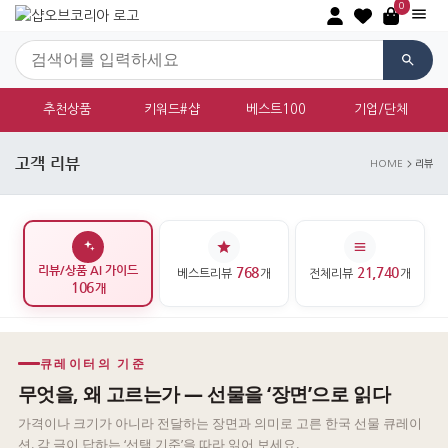
0
추천상품
키워드#샵
베스트100
기업/단체
고객 리뷰
HOME
리뷰
리뷰/상품 AI 가이드
768
21,740
베스트리뷰
개
전체리뷰
개
106
개
큐레이터의 기준
무엇을, 왜 고르는가 — 선물을 ‘장면’으로 읽다
가격이나 크기가 아니라 전달하는 장면과 의미로 고른 한국 선물 큐레이
션. 각 글이 답하는 ‘선택 기준’을 따라 읽어 보세요.