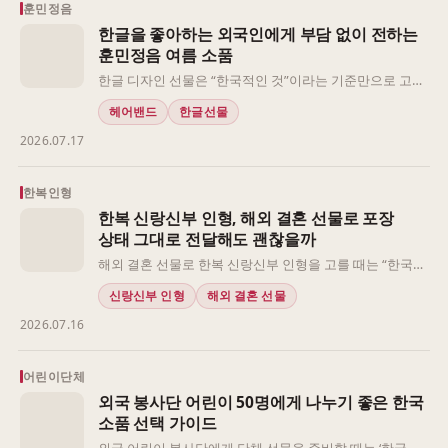
는 상징적인 디자인과 업무용 구성을 함께 살펴볼 수 있는
훈민정음
유형이지만, 문양의 인상과 포장 상태까지 상대에 맞춰 확
한글을 좋아하는 외국인에게 부담 없이 전하는
인하는 편이 좋습니다.
훈민정음 여름 소품
한글 디자인 선물은 “한국적인 것”이라는 기준만으로 고르
면 오히려 받는 사람이 사용하기 어렵거나 부담스럽게 느
헤어밴드
한글선물
낄 수 있습니다. 특히 여름에는 장식성보다 실제로 들고 다
2026.07.17
니거나 바로 써 볼 수 있는지가 중요하고, 받는 사람이 한글
자체에 관심이 있는지에 따라 설명의 깊이도 달라집니다.
먼저 관계의 거리, 사용 장면, 여러 명에게 나눌 가능성을
한복인형
나눠 보면 선택이 훨씬 편해집니다.
한복 신랑신부 인형, 해외 결혼 선물로 포장
상태 그대로 전달해도 괜찮을까
해외 결혼 선물로 한복 신랑신부 인형을 고를 때는 “한국적
인가”보다 먼저 “포장을 뜯지 않고도 안심하고 전달할 수
신랑신부 인형
해외 결혼 선물
있는가”를 보시는 편이 좋습니다. 받는 사람이 외국인 친구
2026.07.16
인지, 해외 거래처나 가족 지인인지에 따라 선물의 무게감
이 달라지고, 직접 건네는지 배송 후 재전달하는지에 따라
확인해야 할 부분도 달라집니다.
어린이단체
외국 봉사단 어린이 50명에게 나누기 좋은 한국
소품 선택 가이드
외국 어린이 봉사단에게 단체 선물을 준비할 때는 ‘한국적