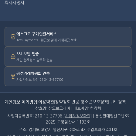
회사사명서
에스크로 구매안전서비스
Toss Payments · 현금성 결제 거래대금 보호
SSL 보안 인증
개인·결제정보 암호화 전송
공정거래위원회 인증
사업자정보 확인 210-13-37706
개인정보 처리방침
|
이용약관
|
청약철회·반품
|
청소년보호정책
|
쿠키 정책
상호명: 샵오브코리아 | 대표자명: 한창휘
사업자등록번호: 210-13-37706
[사업자정보확인]
| 통신판매업신고번호:
2025-고양일산서-1193호
주소: 경기도 고양시 일산서구 주화로 42 주엽프라자 401호