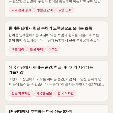
꼭 필요한 조건일까. 수량과 형식을 통일해야 하는 B2B 구매 담당자
에게 인쇄는 단순한 장식보다, 동일한 선물에 기억할 만한 계기를
외국 본사 동료
명함집 답례
맞춤 인쇄
더할 수 있는지 판단해야 할 항목에 가깝다.
한여름 답례가 한글 부채와 오죽선으로 모이는 흐름
한여름 답례품에서는 계절에 맞는 쓰임과 한국을 떠올리게 하는 표
현이 함께 중요해집니다. 비공개 동향에서 전통 부채군의 수요가 상
승하는 흐름이 관찰되며, 특히 훈민정음 모티프와 태극기·전통 풍경
여름 답례
한글 부채
오죽선
을 담은 오죽선 계열이 눈에 띕니다. 다만 이러한 흐름만으로 구매
이유를 단정할 수는 없습니다. 샵오브코리아 편집부는 이를 더위에
바로 사용할 수 있는 물건에 한국의 문자와 상징, 일상 풍경을 더해
건네려는 한여름 답례 수요로 해석합니다.
외국 상점에서 꺼내는 순간, 한글 이야기가 시작되는
카드지갑
여행지의 상점에서 카드를 꺼내는 순간, 지갑 위의 낯선 문자가 먼
저 눈에 들어올 수 있습니다. 누군가 “이 글자는 무엇인가요?”라고
묻는다면 짧은 대화가 시작됩니다. 한글 카드지갑의 매력은 모든 사
한글 카드지갑
외국인 선물
한국 디자인
람이 반드시 주목한다는 과장이 아니라, 매일 쓰는 물건이 한국을
소개할 가능성을 만든다 는 데 있습니다.
3만원대에서 추천하는 한국 선물 5가지