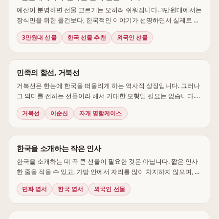
예산이 분명하면 선물 고르기는 오히려 쉬워집니다. 3만원대에서는
장식만을 위한 물건보다, 한국적인 이야기가 선명하면서 실제로 쓸
수 있는 상품을 고르는 편이 좋습니다. 아래 다섯 가지는 2026년 7월
3만원대 선물
한국 선물 추천
외국인 선물
29일 샵오브코리아 공개 가격이 3만원대인 상품만 골랐습니다. 가
격과 재고는 달라질 수 있으므로 최종 선택 전 상품 페이지를 다시
확인하세요.
민족의 함선, 거북선
거북선은 한눈에 한국을 떠올리게 하는 역사적 상징입니다. 그러나
그 의미를 전하는 선물이라 해서 거대한 모형일 필요는 없습니다.
명함을 꺼내고 펜을 드는 일상의 순간에 거북선 문양이 나타난다면,
거북선
이순신
자개 명함케이스
역사는 책상 위에서 자연스럽게 대화의 주제가 됩니다.
한국을 소개하는 작은 인사
한국을 소개하는 데 꼭 큰 선물이 필요한 것은 아닙니다. 짧은 인사
한 줄을 적을 수 있고, 가방 안에서 자리를 많이 차지하지 않으며, 받
은 뒤에는 작은 그림처럼 남는 것. 엽서는 가장 가벼운 문화 소개서
민화 엽서
한국 엽서
외국인 선물
가 될 수 있습니다.