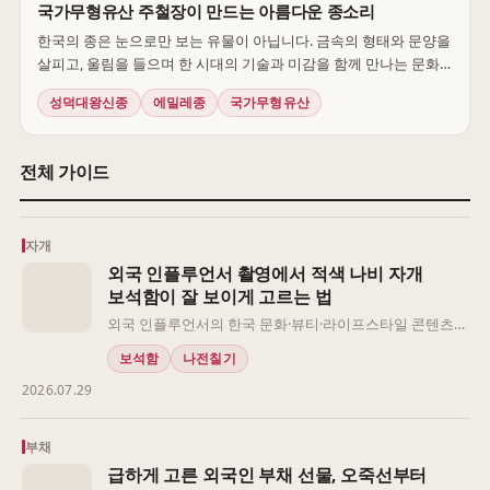
국가무형유산 주철장이 만드는 아름다운 종소리
한국의 종은 눈으로만 보는 유물이 아닙니다. 금속의 형태와 문양을
살피고, 울림을 들으며 한 시대의 기술과 미감을 함께 만나는 문화
유산입니다. ‘에밀레종-청월’은 그 이야기를 오늘의 공간으로 옮긴
성덕대왕신종
에밀레종
국가무형유산
장식 종입니다.
전체 가이드
자개
외국 인플루언서 촬영에서 적색 나비 자개
보석함이 잘 보이게 고르는 법
외국 인플루언서의 한국 문화·뷰티·라이프스타일 콘텐츠에
자개 보석함을 활용할 때는 화려한 문양만 보고 고르기보
보석함
나전칠기
다 촬영 환경과 전달 이후까지 함께 살펴야 합니다. 자개빛
2026.07.29
은 사진이나 영상에서 실물과 다르게 표현될 수 있으므로,
조명 방향과 카메라 각도를 바꾸어 확인하는 과정이 중요
합니다. 같은 보석함도 손에 들고 소개하는지, 테이블 위에
부채
두는지에 따라 필요한 형태와 크기가 달라집니다. 촬영 후
급하게 고른 외국인 부채 선물, 오죽선부터
선물로 전달한다면 보관 공간과 이동 부담도 선택 기준에