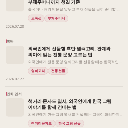
부채주머니까지 챙길 기준
포함해야 합니다.
출국이나 해외 방문을 앞두고 부채 선물을 급히 준비할 때
는 문양부터 고르기보다 남은 시간, 전달할 인원, 휴대·보관
오죽선
부채주머니
방식을 먼저 나누는 편이 좋습니다. 같은 오죽선이라도 여
2026.07.28
러 사람에게 가볍게 건네는 경우와 업무 관계자 한 사람에
게 격식을 갖춰 전달하는 경우에는 확인할 기준이 달라집
니다. 특히 부채주머니를 함께 준비한다면 부채의 이름만
흑단
보고 조합하지 말고 실제 길이와 폭, 호환 여부를 살펴야 합
외국인에게 선물할 흑단 열쇠고리, 관계와
니다. 일정이 촉박할수록 선택지를 무작정 늘리기보다 전
의미에 맞는 전통 문양 고르는 법
달 장면에 필요한 구성부터 정하는 것이 안전합니다.
외국인에게 전통 문양 열쇠고리를 선물할 때는 한국적인
모양만 보고 고르기보다, 받는 사람과의 관계와 전달 장면
열쇠고리
전통선물
을 먼저 살펴보는 편이 좋습니다. 같은 문양도 설명 없이 건
2026.07.27
네면 단순한 장식으로 받아들여질 수 있고, 반대로 짧은 뜻
을 곁들이면 한국 방문이나 만남을 기억하는 매개가 됩니
다. 저는 관계의 격식, 문양을 설명할 수 있는 정도, 실제 휴
민화 엽서
대 부담이라는 세 기준으로 상황을 나눠보겠습니다.
책거리·문자도 엽서, 외국인에게 한국 그림
이야기를 함께 건네는 법
외국인에게 한국 그림 엽서를 건넬 때는 그림이 화려한지
만 보기보다, 받는 사람과 어떤 이야기를 나눌 수 있는지를
책거리문자도
한국 그림 선물
먼저 생각하는 편이 좋습니다. 같은 엽서라도 가까운 친구