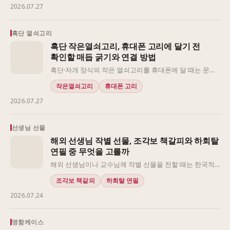
2026.07.27
에게 건넬 때와 업무로 만난 동료에게 전할 때의 적당한 설
명 길이가 다르고, 한국을 처음 방문한 사람과 이미 한국 문
화에 관심이 있는 사람의 선택 기준도 달라집니다. 그림의
흑단 열쇠고리
의미를 충분히 설명할 수 없다면 소재명이 분명하거나 직
흑단 작은열쇠고리, 휴대폰 고리에 달기 전
관적으로 알아보기 쉬운 유형이 편안합니다. 반대로 대화
확인할 매듭 굵기와 연결 방법
를 나눌 시간이 있다면 민화처럼 질문과 이야기를 이어 갈
흑단·자개 장식의 작은 열쇠고리를 휴대폰에 달 때는 문양
수 있는 그림이 좋은 출발점이 됩니다.
보다 연결 조건을 먼저 살펴보는 편이 좋습니다. 상품이 작
작은열쇠고리
휴대폰 고리
아 보여도 매듭 끝이 휴대폰 고리나 별도 연결 부품을 통과
2026.07.27
하는지는 사진만으로 판단하기 어렵기 때문입니다. 먼저
휴대폰에 장식을 거는 부분이 있는지 확인하고, 상품의 매
듭 굵기와 기존 고리의 형태를 비교해 보세요.
선생님 선물
해외 선생님 작별 선물, 조각보 책갈피와 하회탈
연필 중 무엇을 고를까
해외 선생님이나 교수님께 작별 선물을 전할 때는 한국적
인 모양만 보고 고르기보다, 관계의 격식과 실제 사용 장면
조각보 책갈피
하회탈 연필
을 먼저 살펴보는 편이 좋습니다. 같은 전통 문구라도 연구
2026.07.24
실에서 공식적으로 전달하는지, 수업이 끝난 뒤 가볍게 건
네는지에 따라 알맞은 크기와 구성이 달라집니다. 책을 자
주 읽는 분에게는 책갈피가 자연스럽고, 필기와 수업이 많
명함케이스
은 분에게는 볼펜이나 연필이 실용적입니다. 여기에 짧은