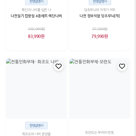
한영설명서
한영설명서
목단과 나비를 담은 나
당초무늬와 자개가 어우
나전칠기 컵받침 4종세트-목단나비
나전 정보석함 당초무늬[적]
100,000원
87,000원
83,990원
79,990원
한영설명서
모란도는 부귀와 번영,
화조도와 나비 문양을