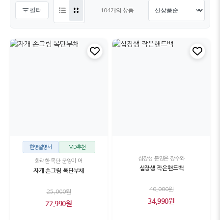
필터
104개의 상품
한영설명서
MD추천
십장생 문양은 장수와
화려한 목단 문양이 어
십장생 작은핸드백
자개 손그림 목단부채
40,000원
25,000원
34,990원
22,990원