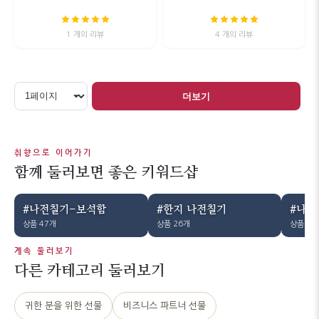
1 개의 리뷰
4 개의 리뷰
더보기
취향으로 이어가기
함께 둘러보면 좋은 키워드샵
#나전칠기-보석함
#한지 나전칠기
#나전
상품 47개
상품 26개
상품 21
계속 둘러보기
다른 카테고리 둘러보기
귀한 분을 위한 선물
비즈니스 파트너 선물