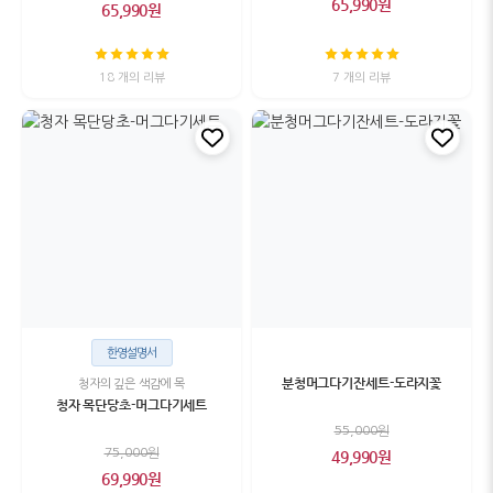
65,990원
65,990원
18 개의 리뷰
7 개의 리뷰
한영설명서
분청머그다기잔세트-도라지꽃
청자의 깊은 색감에 목
청자 목단당초-머그다기세트
55,000원
75,000원
49,990원
69,990원