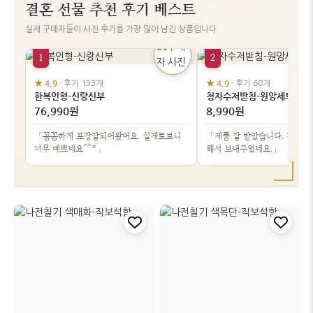
결혼 선물 추천 후기 베스트
실제 구매자들이 사진 후기를 가장 많이 남긴 상품입니다
1
2
★ 4.9
★ 4.9
· 후기 133개
· 후기 68개
한복인형-신랑신부
청자수저받침-원앙세트
76,990원
8,990원
「꼼꼼하게 포장잘되어왔어요. 실제로보니
「제품 잘 받았습니다. 깨지지 
너무 예쁘네요^^*」
해서 보내주었네요.」