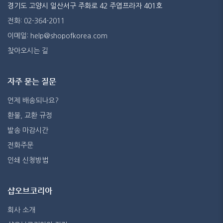
경기도 고양시 일산서구 주화로 42 주엽프라자 401호
전화: 02-364-2011
이메일: help@shopofkorea.com
찾아오시는 길
자주 묻는 질문
언제 배송되나요?
환불, 교환 규정
발송 마감시간
전화주문
인쇄 신청방법
샵오브코리아
회사 소개