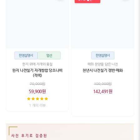
한영설명서
엄선
한영설명서
한지 위에 자개와 옻칠
매화 문양을 담은 나전
한지 나전칠기 자개쌍합 당초나비
천년시 나전칠기 쟁반-매화
(적색)
70,000원
180,000원
59,900원
142,491원
1 개의 리뷰
사진 후기로 검증된