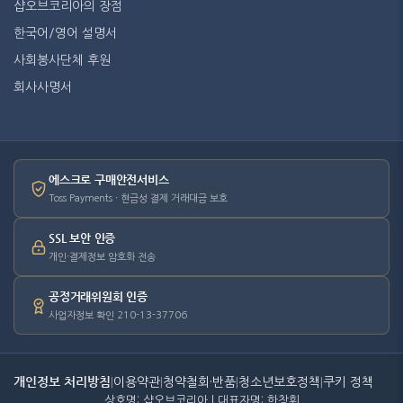
샵오브코리아의 장점
한국어/영어 설명서
사회봉사단체 후원
회사사명서
에스크로 구매안전서비스
Toss Payments · 현금성 결제 거래대금 보호
SSL 보안 인증
개인·결제정보 암호화 전송
공정거래위원회 인증
사업자정보 확인 210-13-37706
개인정보 처리방침
|
이용약관
|
청약철회·반품
|
청소년보호정책
|
쿠키 정책
상호명: 샵오브코리아 | 대표자명: 한창휘