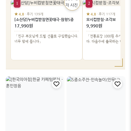
1
2
★ 4.8
★ 4.8
· 후기 139개
· 후기 117개
[소산당]누비컵받침연꽃태극-원형5종
모시컵받침-조각보
17,990원
9,990원
「친구 부모님께 드릴 선물로 구입했습니다.
「전통포장 1000원 추가해서
너무 맘에 듭니다」
다. 다음주에 출국하는 미국 
준비한건데…」