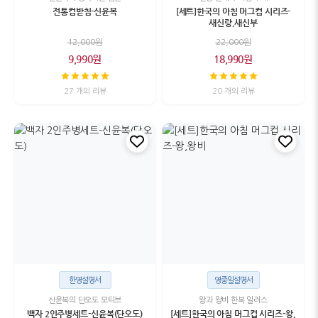
전통컵받침-신윤복
[세트]한국의 아침 머그컵 시리즈-
새신랑,새신부
12,000원
22,000원
9,990원
18,990원
27 개의 리뷰
20 개의 리뷰
한영설명서
영중일설명서
신윤복의 단오도 모티브
왕과 왕비 한복 일러스
백자 2인주병세트-신윤복(단오도)
[세트]한국의 아침 머그컵 시리즈-왕,