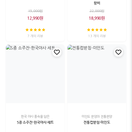
왕비
15,000원
22,000원
12,990원
18,990원
7 개의 리뷰
13 개의 리뷰
한국 야사 풍속을 담은
미인도 문양과 전통문양
5종 소주잔-한국야사 세트
전통컵받침-미인도