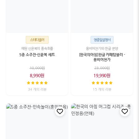
스테디셀러
영중일설명서
혜원 신윤복의 풍속화를
용비어천가와 한글 문양
5종 소주잔-신윤복 세트
[한국의아침]한글 카페텀블러 -
용비어천가
10,000원
23,000원
8,990원
19,990원
34 개의 리뷰
15 개의 리뷰