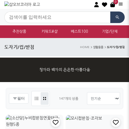
0
추천상품
키워드#샵
베스트100
기업/단체
도자기/컵/받침
도자기/컵/받침
HOME
생활용품
청자와 백자의 은은한 아름다움
필터
147개의 상품