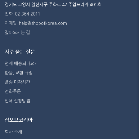
경기도 고양시 일산서구 주화로 42 주엽프라자 401호
전화: 02-364-2011
이메일: help@shopofkorea.com
찾아오시는 길
자주 묻는 질문
언제 배송되나요?
환불, 교환 규정
발송 마감시간
전화주문
인쇄 신청방법
샵오브코리아
회사 소개