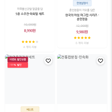
한영설명서
하회별신굿탈 얼굴을 담
훈민정음의 자모를 담은
5종 소주잔-하회탈 세트
한국의 아침 머그컵 시리즈 -
훈민정음
10,000원
12,000원
8,990원
9,980원
8 개의 리뷰
4 개의 리뷰
이벤트 할인상품
-11% 할인
베스트