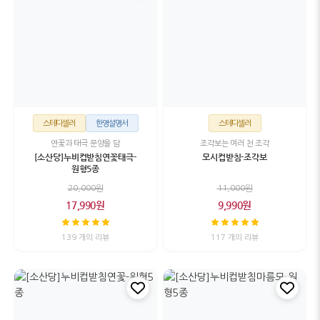
스테디셀러
한영설명서
스테디셀러
연꽃과 태극 문양을 담
조각보는 여러 천 조각
[소산당]누비컵받침연꽃태극-
모시컵받침-조각보
원형5종
20,000원
11,000원
17,990원
9,990원
139 개의 리뷰
117 개의 리뷰