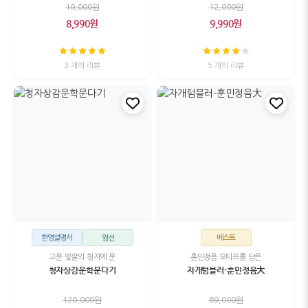
10,000원
12,000원
8,990원
9,990원
3 개의 리뷰
5 개의 리뷰
한영설명서
엄선
베스트
고운 빛깔의 청자에 운
훈민정음 모티프를 담은
청자상감운학문다기
자개텀블러-훈민정음大
120,000원
69,000원