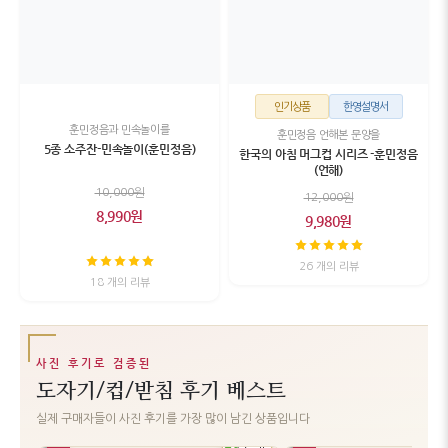
인기상품
한영설명서
훈민정음과 민속놀이를
훈민정음 언해본 문양을
5종 소주잔-민속놀이(훈민정음)
한국의 아침 머그컵 시리즈 -훈민정음
(언해)
10,000원
12,000원
8,990원
9,980원
26 개의 리뷰
18 개의 리뷰
사진 후기로 검증된
도자기/컵/받침 후기 베스트
실제 구매자들이 사진 후기를 가장 많이 남긴 상품입니다