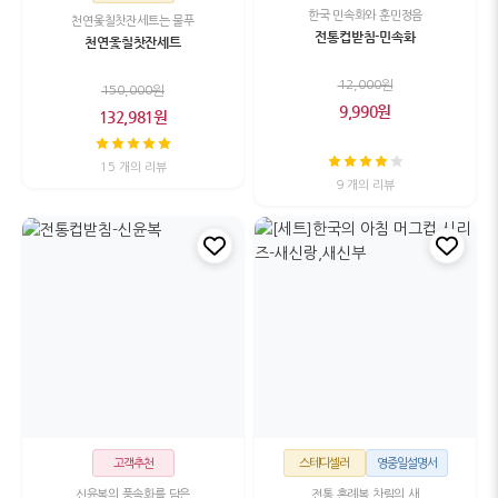
한국 민속화와 훈민정음
천연옻칠찻잔세트는 물푸
전통컵받침-민속화
천연옻칠찻잔세트
12,000원
150,000원
9,990원
132,981원
15 개의 리뷰
9 개의 리뷰
고객추천
스테디셀러
영중일설명서
신윤복의 풍속화를 담은
전통 혼례복 차림의 새