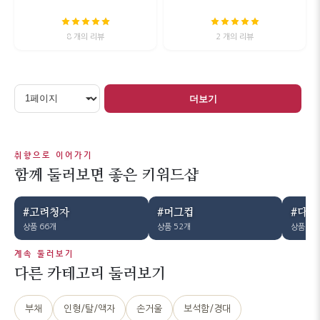
8 개의 리뷰
2 개의 리뷰
더보기
취향으로 이어가기
함께 둘러보면 좋은 키워드샵
#고려청자
#머그컵
#다기
상품 66개
상품 52개
상품 51
계속 둘러보기
다른 카테고리 둘러보기
부채
인형/탈/액자
손거울
보석함/경대