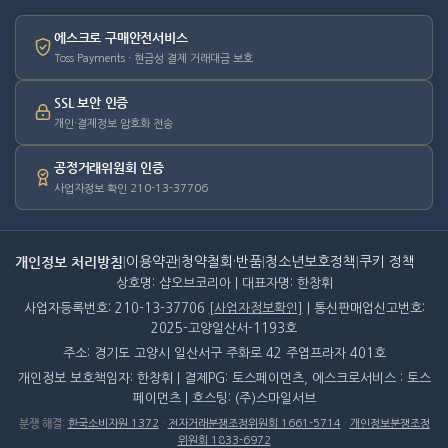
에스크로 구매안전서비스
Toss Payments · 현금성 결제 거래대금 보호
SSL 보안 인증
개인·결제정보 암호화 전송
공정거래위원회 인증
사업자정보 확인 210-13-37706
개인정보 처리방침
|
이용약관
|
청약철회·반품
|
청소년보호정책
|
쿠키 정책
상호명: 샵오브코리아 | 대표자명: 한창휘
사업자등록번호: 210-13-37706
[사업자정보확인]
| 통신판매업신고번호:
2025-고양일산서-1193호
주소: 경기도 고양시 일산서구 주화로 42 주엽프라자 401호
개인정보 보호책임자: 한창휘 | 결제PG: 토스페이먼츠, 에스크로서비스 : 토스
페이먼츠 | 호스팅: (주)스마일서브
분쟁 해결
:
한국소비자원 1372
·
전자거래분쟁조정위원회 1661-5714
·
개인정보분쟁조정
위원회 1833-6972