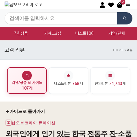
0
추천상품
키워드#샵
베스트100
기업/단체
고객 리뷰
HOME
리뷰
리뷰/상품 AI 가이드
768
21,740
베스트리뷰
개
전체리뷰
개
107
개
←
가이드로 돌아가기
샵오브코리아 큐레이션
외국인에게 인기 있는 한국 전통주 잔·소품