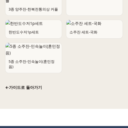
3종 양주잔-한복전통의상 커플
5종 소주잔-5광 세트
한반도수저1p세트
소주잔 세트-국화
5종 소주잔-민속놀이(훈민정
음)
←
가이드로 돌아가기