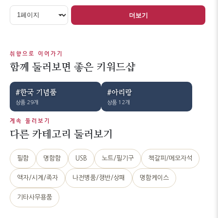
더보기
취향으로 이어가기
함께 둘러보면 좋은 키워드샵
#한국 기념품
#아리랑
상품 29개
상품 12개
계속 둘러보기
다른 카테고리 둘러보기
필함
명함함
USB
노트/필기구
책갈피/메모자석
액자/시계/족자
나전병품/쟁반/상패
명함케이스
기타사무용품