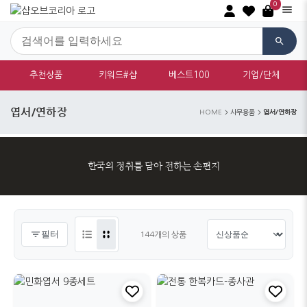
0
추천상품
키워드#샵
베스트100
기업/단체
엽서/연하장
엽서/연하장
HOME
사무용품
한국의 정취를 담아 전하는 손편지
필터
144개의 상품