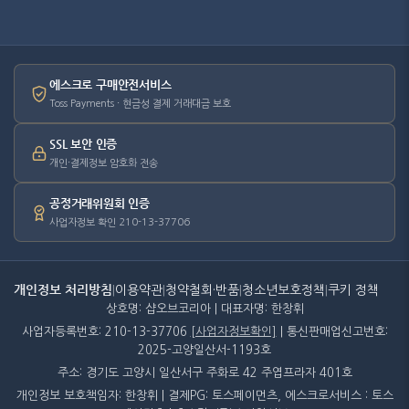
에스크로 구매안전서비스
Toss Payments · 현금성 결제 거래대금 보호
SSL 보안 인증
개인·결제정보 암호화 전송
공정거래위원회 인증
사업자정보 확인 210-13-37706
개인정보 처리방침
|
이용약관
|
청약철회·반품
|
청소년보호정책
|
쿠키 정책
상호명: 샵오브코리아 | 대표자명: 한창휘
사업자등록번호: 210-13-37706
[사업자정보확인]
| 통신판매업신고번호:
2025-고양일산서-1193호
주소: 경기도 고양시 일산서구 주화로 42 주엽프라자 401호
개인정보 보호책임자: 한창휘 | 결제PG: 토스페이먼츠, 에스크로서비스 : 토스