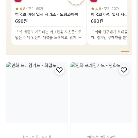
★ 4.8
★ 4.8
· 후기 69개
· 후기 50개
한국의 아침 엽서 시리즈 - 도령과아씨
한국의 아침 엽서 시리즈 - 
690원
690원
「이 제품의 케릭터는 머그컵을 사은품으로
「외국 친구에게 보내줄 엽서
받은 적이 있는데 매력을 느꼈어요. 밝게 웃
다. 엽서만 구매했을 뿐인데, 
는 남여의 …」
과 함께 한국…」
화접도는 꽃과 나비를
연화도는 연꽃의 맑은