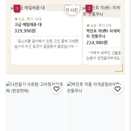
1
2
★ 5.0
· 후기 14개
고급 에밀레종-대
★ 4.8
· 후기 8개
329,990원
박인호 작(作) 자개꼭지 명
트-전통무늬
「종소리를 좋아해서 오랜 고민 끝에 구매했
224,980원
습니다.우선 포장이 꼼꼼해서 좋았습니다.아
무래도 종이기…」
「거래처 외국인 선물용으로 좋
는분이 엄청좋아하세요.」