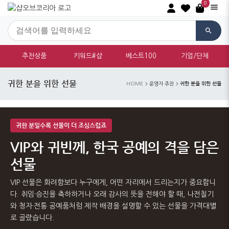
0
추천상품
키워드#샵
베스트100
기업/단체
귀한 분을 위한 선물
귀한 분을 위한 선물
HOME
운영자 추천
귀한 분일수록 선물이 더 조심스럽죠
VIP와 귀빈께, 한국 공예의 격을 담은
선물
VIP 선물은 화려함보다 누구에게, 어떤 자리에서 드리는지가 중요합니
다. 취임·승진을 축하하거나 오래 감사의 뜻을 전해야 할 때, 나전칠기
와 청자·전통 공예품처럼 제작 배경을 설명할 수 있는 선물을 가격대별
로 골랐습니다.