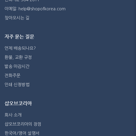
이메일: help@shopofkorea.com
찾아오시는 길
자주 묻는 질문
언제 배송되나요?
환불, 교환 규정
발송 마감시간
전화주문
인쇄 신청방법
샵오브코리아
회사 소개
샵오브코리아의 장점
한국어/영어 설명서