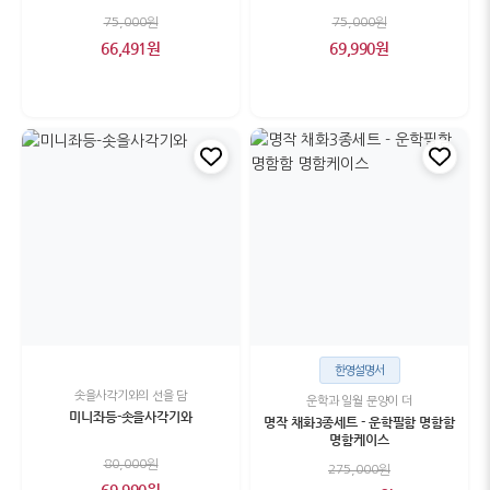
75,000원
75,000원
66,491원
69,990원
한영설명서
솟을사각기와의 선을 담
운학과 일월 문양이 더
미니좌등-솟을사각기와
명작 채화3종세트 - 운학필함 명함함
명함케이스
80,000원
275,000원