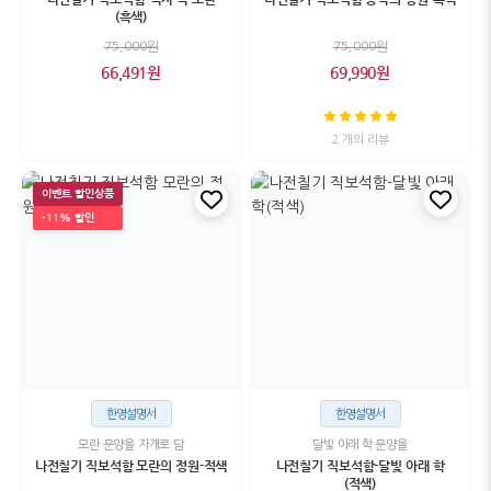
(흑색)
75,000원
75,000원
66,491원
69,990원
2 개의 리뷰
이벤트 할인상품
-11% 할인
한영설명서
한영설명서
모란 문양을 자개로 담
달빛 아래 학 문양을
나전칠기 직보석함 모란의 정원-적색
나전칠기 직보석함-달빛 아래 학
(적색)