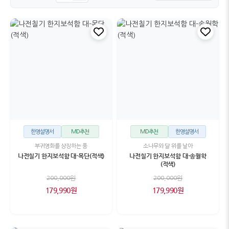
한영설명서
MD추천
MD추천
한영설명서
부귀영화를 상징하는 풍
소나무와 달 위를 날아
나전칠기 한지보석함 대-목단(적색)
나전칠기 한지보석함 대-송월학
(적색)
200,000원
200,000원
179,990원
179,990원