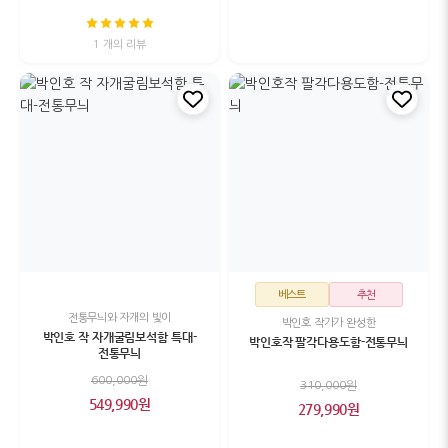
1 개의 리뷰
베스트
추천
전통무늬와 자개의 빛이
박인호 작가가 완성한
박인호 작 자개굴림보석함 특대-
박인호작 팔각다용도함-전통무늬
전통무늬
600,000원
310,000원
549,990원
279,990원