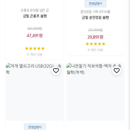
한영설명서
곤룡포 문양을 담은 금
훈민정음 서체 모티브를
금필 곤룡포 볼펜
금필 훈민정음 볼펜
60,000원
25,000원
47,491원
20,891원
6 개의 리뷰
3 개의 리뷰
한영설명서