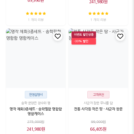
69,990원
241,980원
1 개의 리뷰
1 개의 리뷰
이벤트 할인상품
-33% 할인
한영설명서
고객추천
송학 문양은 장수와 평
사군자 창문 무늬를 담
명작 채화3종세트 - 송학필함 명함함
전통 사각등 작은 땅 - 사군자 창문
명함케이스
275,000원
99,000원
241,980원
66,405원