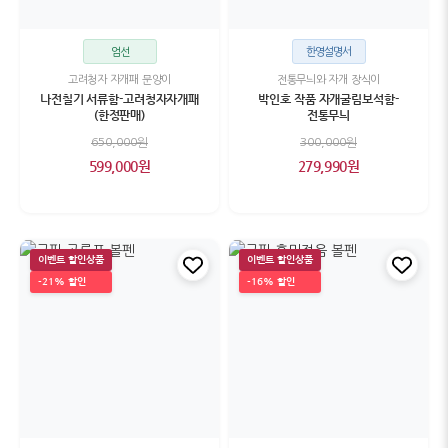
엄선
한영설명서
고려청자 자개패 문양이
전통무늬와 자개 장식이
나전칠기 서류함-고려청자자개패
박인호 작품 자개굴림보석함-
(한정판매)
전통무늬
650,000원
300,000원
599,000원
279,990원
이벤트 할인상품
이벤트 할인상품
-21% 할인
-16% 할인