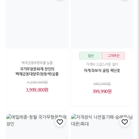
엄선
고객추천
백제금동대향로를 실물
자개와 고급스러운 칠이
국가무형문화재 장인의
자개 좌보석 굴림 목단꽃
백제금동대향로(청동색)실물
4,200,000원
460,000원
3,999,000원
399,990원