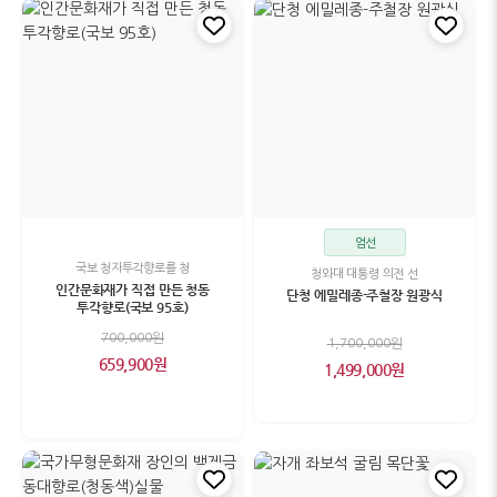
엄선
국보 청자투각향로를 청
청와대 대통령 의전 선
인간문화재가 직접 만든 청동
단청 에밀레종-주철장 원광식
투각향로(국보 95호)
700,000원
1,700,000원
659,900원
1,499,000원