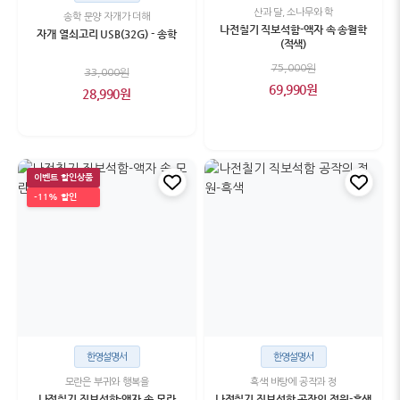
산과 달, 소나무와 학
송학 문양 자개가 더해
나전칠기 직보석함-액자 속 송월학
자개 열쇠고리 USB(32G) - 송학
(적색)
75,000원
33,000원
69,990원
28,990원
이벤트 할인상품
-11% 할인
한영설명서
한영설명서
모란은 부귀와 행복을
흑색 바탕에 공작과 정
나전칠기 직보석함-액자 속 모란
나전칠기 직보석함 공작의 정원-흑색