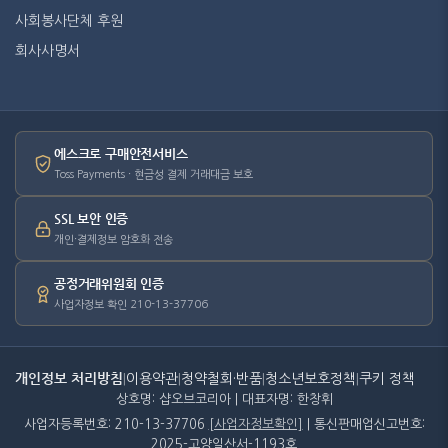
사회봉사단체 후원
회사사명서
에스크로 구매안전서비스
Toss Payments · 현금성 결제 거래대금 보호
SSL 보안 인증
개인·결제정보 암호화 전송
공정거래위원회 인증
사업자정보 확인 210-13-37706
개인정보 처리방침
|
이용약관
|
청약철회·반품
|
청소년보호정책
|
쿠키 정책
상호명: 샵오브코리아 | 대표자명: 한창휘
사업자등록번호: 210-13-37706
[사업자정보확인]
| 통신판매업신고번호:
2025-고양일산서-1193호