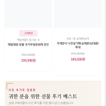
고객추천
국보 1호 숭례문(남대
에밀레종의 힘 있는 조
자개장식 나전칠기패-숭례문(남대문)
에밀레종-청월 국가무형문화재 장인
특대
370,000원
350,000원
349,000원
299,990원
사진 후기로 검증된
귀한 분을 위한 선물 후기 베스트
실제 구매자들이 사진 후기를 가장 많이 남긴 상품입니다