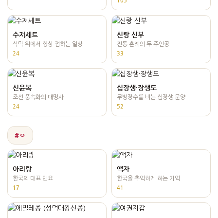
105
수저세트
신랑 신부
식탁 위에서 항상 접하는 일상
전통 혼례의 두 주인공
24
33
신윤복
십장생·장생도
조선 풍속화의 대명사
무병장수를 비는 십장생 문양
24
52
#ㅇ
아리랑
액자
한국의 대표 민요
한국을 추억하게 하는 기억
17
41