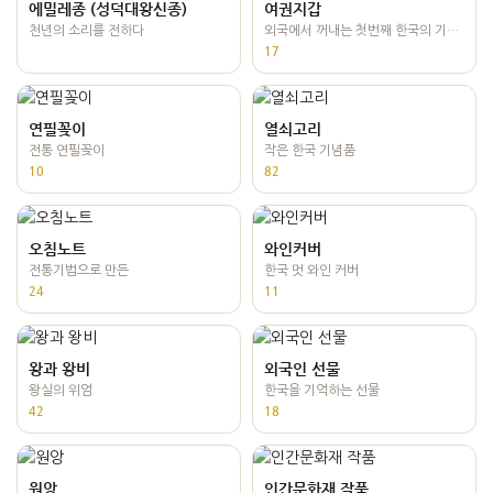
에밀레종 (성덕대왕신종)
여권지갑
천년의 소리를 전하다
외국에서 꺼내는 첫번째 한국의 기념품
17
연필꽂이
열쇠고리
전통 연필꽂이
작은 한국 기념품
10
82
오침노트
와인커버
전통기법으로 만든
한국 멋 와인 커버
24
11
왕과 왕비
외국인 선물
왕실의 위엄
한국을 기억하는 선물
42
18
원앙
인간문화재 작품