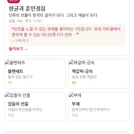
한글과 훈민정음
인류의 보물이 한국의 글자가 되다. 그리고 예술이 되다.
상품 140 · 후기 1,701
❝손맛을 느낄 수 있는 부채를 좋아하는 1인입니다. 요새 지하철에서
흔하게 볼 수 있는 미니선풍기가 전혀 …❞
― 구매 후기
둘러보기 →
볼펜세트
책갈피-금속
품격 있는 필기구
금속 전통 책갈피
77
99
집들이 선물
부채
새집의 첫인상을 바꾸는
합죽선부터 한지 부채까지
155
132