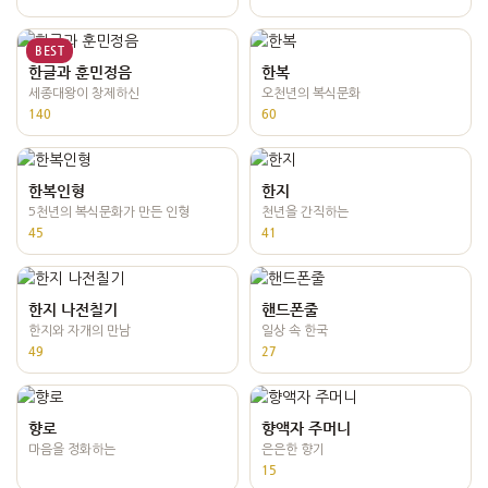
BEST
한글과 훈민정음
한복
세종대왕이 창제하신
오천년의 복식문화
140
60
한복인형
한지
5천년의 복식문화가 만든 인형
천년을 간직하는
45
41
한지 나전칠기
핸드폰줄
한지와 자개의 만남
일상 속 한국
49
27
향로
향액자 주머니
마음을 정화하는
은은한 향기
15