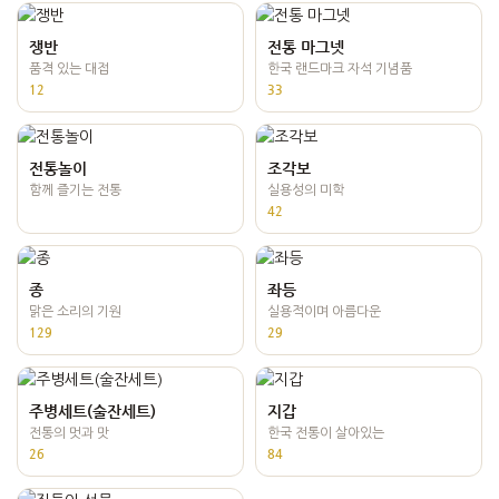
쟁반
전통 마그넷
품격 있는 대접
한국 랜드마크 자석 기념품
12
33
전통놀이
조각보
함께 즐기는 전통
실용성의 미학
42
종
좌등
맑은 소리의 기원
실용적이며 아름다운
129
29
주병세트(술잔세트)
지갑
전통의 멋과 맛
한국 전통이 살아있는
26
84