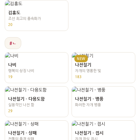
김홍도
조선 최고의 풍속화가
20
#ㄴ
NEW
나비
나전칠기
행복의 상징 나비
자개의 영롱한 빛
19
183
나전칠기 - 다용도함
나전칠기 - 병풍
실용적인 나전 함
화려한 자개 병풍
29
나전칠기 - 상패
나전칠기 - 접시
전통의 품격 상패
자개 장식 접시