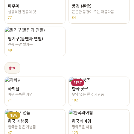
파우치
풍경 (문종)
실용적인 전통의 멋
은은한 풍경이 주는 아름다움
77
34
필기구(볼펜과 연필)
전통 문양 필기구
49
#ㅎ
BEST
하회탈
한국 굿즈
매우 독특한 가면
부담 없는 한국 기념품
71
192
NEW
한국 기념품
한국의아침
한국을 담은 기념품
평화로운 아침
47
123