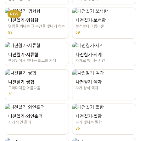
NEW
나전칠기-명함함
나전칠기-보석함
명함을 꺼내는 그 순간을 빛나게 하는
보석보다 아름다운
89
69
나전칠기-서류함
나전칠기-시계
책상위에서 빛나는 최고의 가치
자개로 빛나는 시간
나전칠기-쌍합
나전칠기-액자
드라마틱한 아름다움
자개 장식 액자
20
나전칠기-와인홀더
나전칠기-필함
자개 와인 홀더
자개 빛나는 필함
36