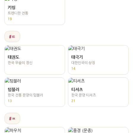
키링
트렌디한 전통
19
#ㅌ
태권도
태극기
한국 무술의 정신
대한민국의 상징
14
텀블러
티셔츠
한국 전통 문양의 텀블러
한국 문양 티셔츠
13
21
#ㅍ