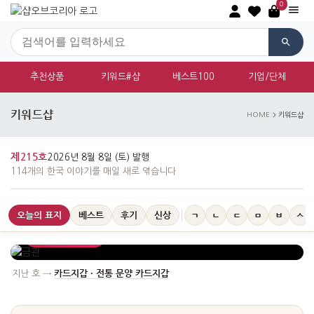
0
추천상품
키워드#샵
베스트100
기업/단체
키워드샵
HOME
키워드샵
오늘의 표지 · 신라 권력의 상징
금관
제215호
2026년 8월 8일 (토) 발행
1천년이 훌쩍 넘은 신라의 금관이 대한민국의 보물이 되다
114개의 한국 이야기를 매일 새로 엮습니다
신라시대 금관을 모티브로 한 기념품입니다. 천년이 넘는 시간 동안 그
아름다움을 간직한 신라 금관은 한국 고대 문화의 정수를 보여줍니다.
화려하면서도 정교한 세공 기술이 돋보이는 최고급 선물입니…
오늘의 표지
베스트
후기
신상
ㄱ
ㄴ
ㄷ
ㅁ
ㅂ
ㅅ
이야기 읽기 →
카드지갑 · 전통 문양 카드지갑
지난 호 →