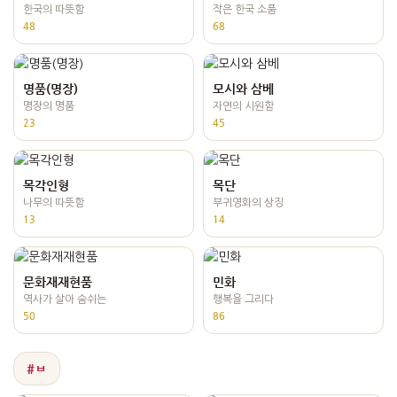
한국의 따뜻함
작은 한국 소품
48
68
명품(명장)
모시와 삼베
명장의 명품
자연의 시원함
23
45
목각인형
목단
나무의 따뜻함
부귀영화의 상징
13
14
문화재재현품
민화
역사가 살아 숨쉬는
행복을 그리다
50
86
#ㅂ