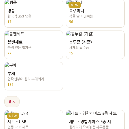
NEW
병풍
복주머니
한국적 공간 연출
복을 담아 전하는
17
56
볼펜세트
봉투칼 (지칼)
품격 있는 필기구
서재의 필수품
77
15
부채
합죽선부터 한지 부채까지
132
#ㅅ
NEW
세트 - USB
세트 - 명함케이스 3종 세트
전통 USB 세트
한자리에 모아놓은 사무용품