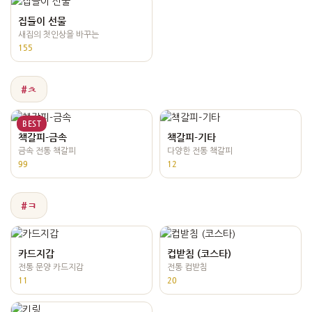
집들이 선물
새집의 첫인상을 바꾸는
155
#ㅊ
BEST
책갈피-금속
책갈피-기타
금속 전통 책갈피
다양한 전통 책갈피
99
12
#ㅋ
카드지갑
컵받침 (코스타)
전통 문양 카드지갑
전통 컵받침
11
20