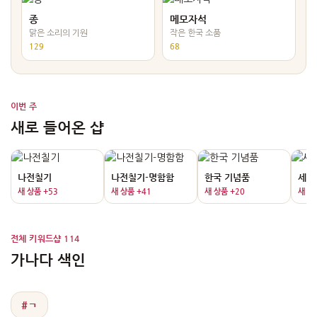
종
메모자석
맑은 소리의 기원
작은 한국 소품
129
68
이번 주
새로 들어온 샵
나전칠기
나전칠기-명함함
한국 기념품
세트 
새 상품 +53
새 상품 +41
새 상품 +20
새 상
전체 키워드샵 114
가나다 색인
#ㄱ