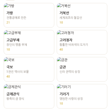
가방
거북선
전통공예로 만든
세계최초의 철갑선
21
10
고급부채
고려청자
장인의 명품 부채
황홀한 비취색의 도자기
10
40
국보
금관
5천년 역사의 보물
신라 권력의 상징
40
금제관식
기러기
왕족의 금 장식
영원한 사랑의 상징
10