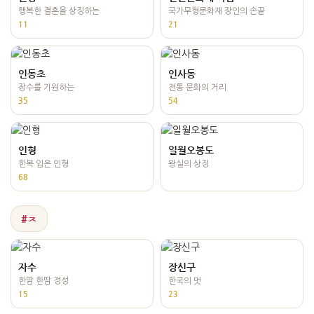
행복한 결혼을 상징하는
국가무형문화재 장인의 손끝
11
21
인동초
인사동
장수를 기원하는
전통 문화의 거리
35
54
인형
일월오봉도
한복 입은 인형
왕실의 상징
68
#ㅈ
자수
장신구
한땀 한땀 정성
한국의 멋
15
23