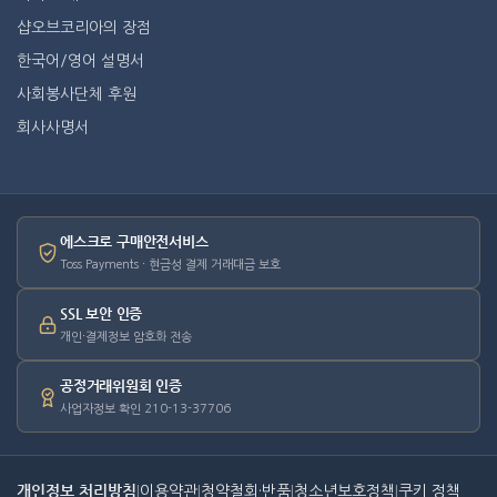
샵오브코리아의 장점
한국어/영어 설명서
사회봉사단체 후원
회사사명서
에스크로 구매안전서비스
Toss Payments · 현금성 결제 거래대금 보호
SSL 보안 인증
개인·결제정보 암호화 전송
공정거래위원회 인증
사업자정보 확인 210-13-37706
개인정보 처리방침
|
이용약관
|
청약철회·반품
|
청소년보호정책
|
쿠키 정책