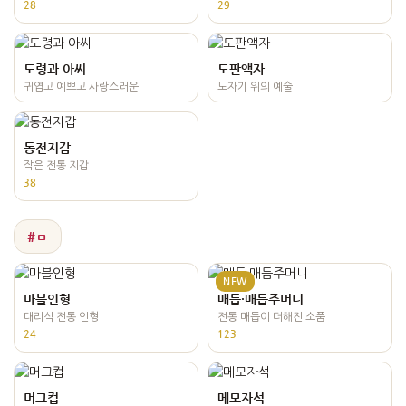
28
29
도령과 아씨
도판액자
귀엽고 예쁘고 사랑스러운
도자기 위의 예술
동전지갑
작은 전통 지갑
38
#ㅁ
NEW
마블인형
매듭·매듭주머니
대리석 전통 인형
전통 매듭이 더해진 소품
24
123
머그컵
메모자석