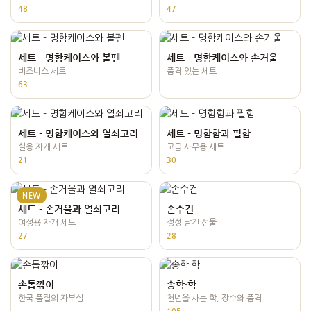
48
47
세트 - 명함케이스와 볼펜
세트 - 명함케이스와 손거울
비즈니스 세트
품격 있는 세트
63
세트 - 명함케이스와 열쇠고리
세트 - 명함함과 필함
실용 자개 세트
고급 사무용 세트
21
30
NEW
세트 - 손거울과 열쇠고리
손수건
여성용 자개 세트
정성 담긴 선물
27
28
손톱깎이
송학·학
한국 품질의 자부심
천년을 사는 학, 장수와 품격