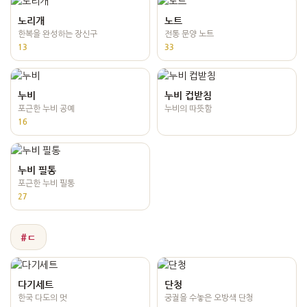
노리개
노트
한복을 완성하는 장신구
전통 문양 노트
13
33
누비
누비 컵받침
포근한 누비 공예
누비의 따뜻함
16
누비 필통
포근한 누비 필통
27
#ㄷ
다기세트
단청
한국 다도의 멋
궁궐을 수놓은 오방색 단청