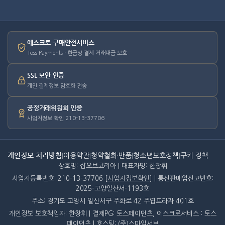
에스크로 구매안전서비스
Toss Payments · 현금성 결제 거래대금 보호
SSL 보안 인증
개인·결제정보 암호화 전송
공정거래위원회 인증
사업자정보 확인 210-13-37706
개인정보 처리방침
|
이용약관
|
청약철회·반품
|
청소년보호정책
|
쿠키 정책
상호명: 샵오브코리아 | 대표자명: 한창휘
사업자등록번호: 210-13-37706
[사업자정보확인]
| 통신판매업신고번호:
2025-고양일산서-1193호
주소: 경기도 고양시 일산서구 주화로 42 주엽프라자 401호
개인정보 보호책임자: 한창휘 | 결제PG: 토스페이먼츠, 에스크로서비스 : 토스
페이먼츠 | 호스팅: (주)스마일서브