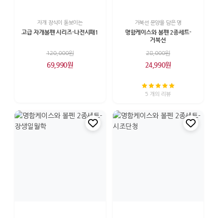
자개 장식이 돋보이는
거북선 문양을 담은 명
고급 자개볼펜 시리즈-나전시패1
명함케이스와 볼펜 2종세트-
거북선
120,000원
28,000원
69,990원
24,990원
5 개의 리뷰