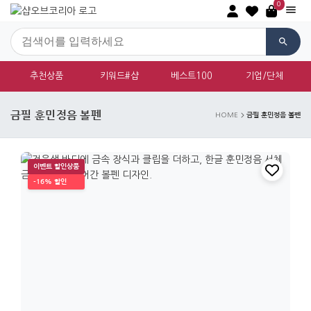
0
추천상품
키워드#샵
베스트100
기업/단체
금필 훈민정음 볼펜
금필 훈민정음 볼펜
HOME
이벤트 할인상품
-16% 할인