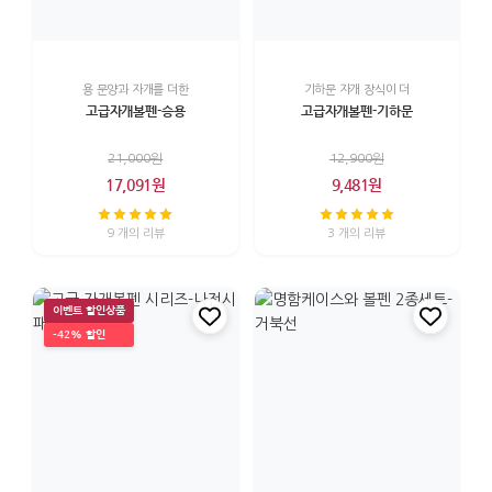
용 문양과 자개를 더한
기하문 자개 장식이 더
고급자개볼펜-승용
고급자개볼펜-기하문
21,000원
12,900원
17,091원
9,481원
9 개의 리뷰
3 개의 리뷰
이벤트 할인상품
-42% 할인