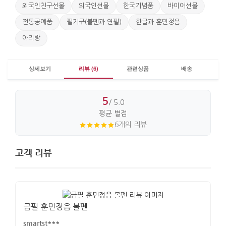
외국인친구선물
외국인선물
한국기념품
바이어선물
전통공예품
필기구(볼펜과 연필)
한글과 훈민정음
아리랑
상세보기
리뷰 (6)
관련상품
배송
5
/ 5.0
평균 별점
6개의 리뷰
고객 리뷰
금필 훈민정음 볼펜
smartst***