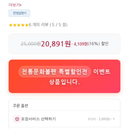
지인에게도 기억에 남기 좋습니다. 황동 소재로 만들어
더보기
▾
고급스럽고 묵직함이 있습니다.
한영설명서
6 개의 리뷰 ( 5 / 5 점)
20,891원
25,000원
- 4,109원
(16%) 할인
전통문화볼펜 특별할인전
이벤트
상품입니다.
포장서비스 선택하기
3가지 · 1,000원~