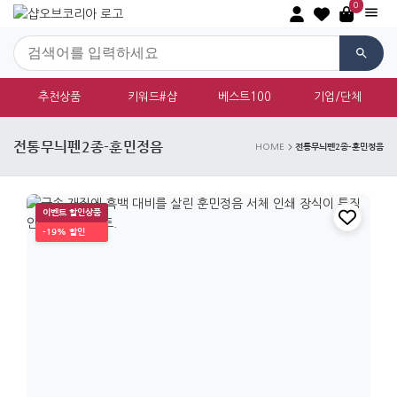
0
추천상품
키워드#샵
베스트100
기업/단체
전통무늬펜2종-훈민정음
전통무늬펜2종-훈민정음
HOME
이벤트 할인상품
-19% 할인