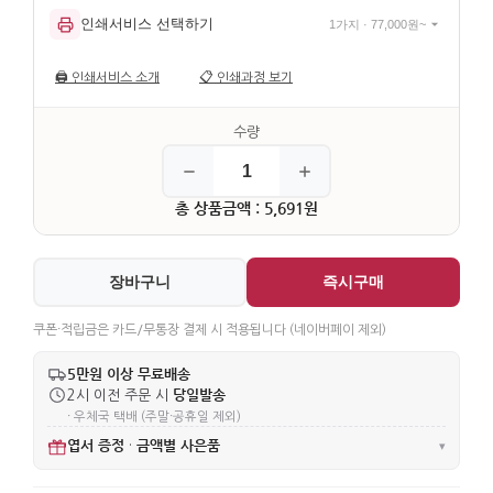
인쇄서비스 선택하기
1가지 · 77,000원~
🖨️
인쇄서비스 소개
📋
인쇄과정 보기
총 상품금액 : 5,691원
장바구니
즉시구매
쿠폰·적립금은 카드/무통장 결제 시 적용됩니다 (네이버페이 제외)
5만원 이상 무료배송
당일발송
2시 이전 주문 시
· 우체국 택배 (주말·공휴일 제외)
엽서 증정
금액별 사은품
·
▾