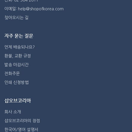
이메일: help@shopofkorea.com
찾아오시는 길
자주 묻는 질문
언제 배송되나요?
환불, 교환 규정
발송 마감시간
전화주문
인쇄 신청방법
샵오브코리아
회사 소개
샵오브코리아의 장점
한국어/영어 설명서