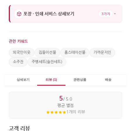
포장 · 인쇄 서비스 상세보기
3가지
관련 키워드
외국인이웃
집들이선물
홈스테이선물
가까운지인
소주잔
주병세트(술잔세트)
상세보기
리뷰 (1)
관련상품
배송
5
/ 5.0
평균 별점
1개의 리뷰
고객 리뷰