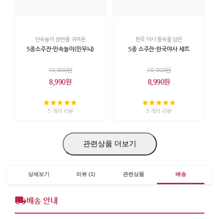
민속놀이 장면을 귀여운
한국 야사 풍속을 담은
5종소주잔-민속놀이(민무늬)
5종 소주잔-한국야사 세트
10,000원
10,000원
8,990원
8,990원
5 개의 리뷰
3 개의 리뷰
관련상품 더보기
상세보기
리뷰 (1)
관련상품
배송
배송 안내