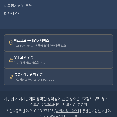
사회봉사단체 후원
회사사명서
에스크로 구매안전서비스
Toss Payments · 현금성 결제 거래대금 보호
SSL 보안 인증
개인·결제정보 암호화 전송
공정거래위원회 인증
사업자정보 확인 210-13-37706
개인정보 처리방침
|
이용약관
|
청약철회·반품
|
청소년보호정책
|
쿠키 정책
상호명: 샵오브코리아 | 대표자명: 한창휘
사업자등록번호: 210-13-37706
[사업자정보확인]
| 통신판매업신고번호:
2025-고양일산서-1193호