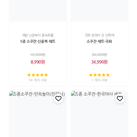
혜원 신윤복의 풍속화를
국화 문양이 잔 안쪽에
5종 소주잔-신윤복 세트
소주잔 세트-국화
10,000원
38,000원
8,990원
34,990원
34 개의 리뷰
1 개의 리뷰