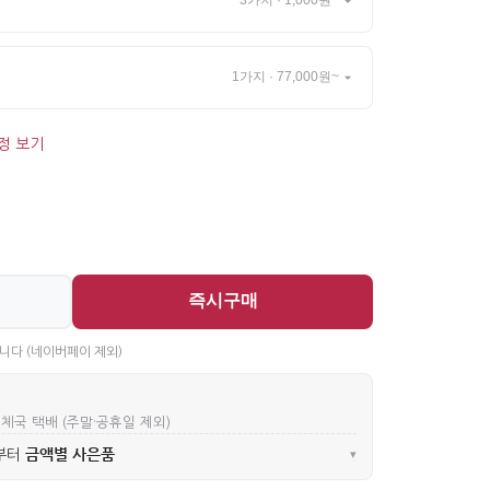
3가지 · 1,000원~
1가지 · 77,000원~
정 보기
즉시구매
니다 (네이버페이 제외)
우체국 택배 (주말·공휴일 제외)
금액별 사은품
부터
▾