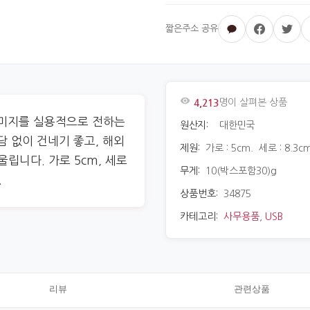
4,213
명이 살펴본 상품
이미지를 실용적으로 전하는
원산지:
대한민국
담 없이 건네기 좋고, 해외
제원:
가로 : 5cm. 세로 : 8.3cm
립니다. 가로 5cm, 세로
무게:
10(박스포함30)g
.
상품번호:
34875
카테고리:
사무용품
,
USB
리뷰
관련상품