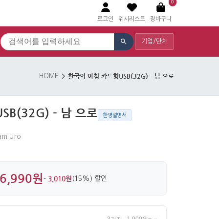
0
로그인
위시리스트
장바구니
기업/단체
한국의 아침 카드형USB(32G) - 남 으로
HOME
B(32G) - 남 으로
한영설명서
am Uro
6,990원
- 3,010원
(15%) 할인