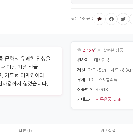
4,186
명이 살펴본 상품
전통 문화의 유쾌한 인상을
원산지:
대한민국
나 미팅 기념 선물,
제원:
가로 : 5cm. 세로 : 8.3cm
고, 카드형 디자인이라
무게:
10(박스포함40)g
 실사용까지 챙겼습니다.
상품번호:
32918
카테고리:
사무용품
,
USB
리뷰 (1)
관련상품