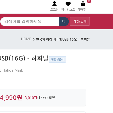
0
로그인
위시리스트
장바구니
기업/단체
한국의 아침 카드형USB(16G) - 하회탈
HOME
B(16G) - 하회탈
한영설명서
gb Hahoe Mask
4,990원
- 3,010원
(17%) 할인