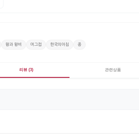
왕과 왕비
머그컵
한국의아침
종
리뷰 (3)
관련상품