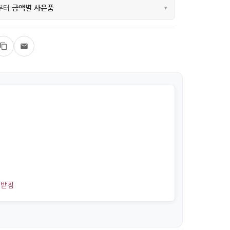
금액별 사은품
부터
▾
/받침