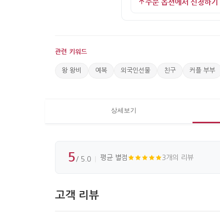
주문 옵션에서 신청하기
관련 키워드
왕 왕비
예복
외국인선물
친구
커플 부부
상세보기
5
평균 별점
3개의 리뷰
/ 5.0
고객 리뷰