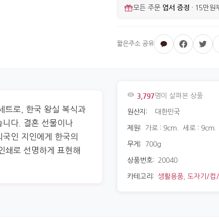
엽서 증정
모든 주문
·
15만원
3,797
명이 살펴본 상품
세트로, 한국 왕실 복식과
원산지:
대한민국
습니다. 결혼 선물이나
제원:
가로 : 9cm. 세로 : 9cm.
외국인 지인에게 한국의
무게:
700g
 인쇄로 선명하게 표현해
상품번호:
20040
카테고리:
생활용품
,
도자기/컵