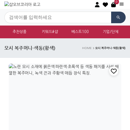
0
추천상품
키워드#샵
베스트100
기업/단체
모시 복주머니-색동(황색)
모시 복주머니-색동(황색)
HOME