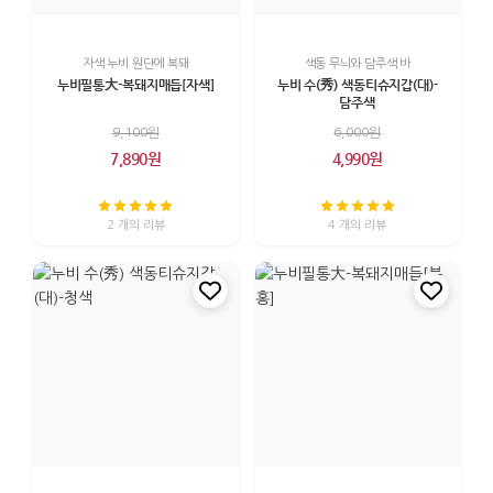
자색 누비 원단에 복돼
색동 무늬와 담주색 바
누비필통大-복돼지매듭[자색]
누비 수(秀) 색동티슈지갑(대)-
담주색
9,100원
6,000원
7,890원
4,990원
2 개의 리뷰
4 개의 리뷰