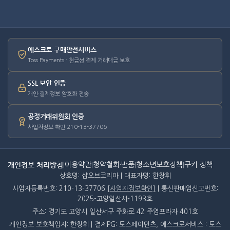
에스크로 구매안전서비스
Toss Payments · 현금성 결제 거래대금 보호
SSL 보안 인증
개인·결제정보 암호화 전송
공정거래위원회 인증
사업자정보 확인 210-13-37706
개인정보 처리방침
|
이용약관
|
청약철회·반품
|
청소년보호정책
|
쿠키 정책
상호명: 샵오브코리아 | 대표자명: 한창휘
사업자등록번호: 210-13-37706
[사업자정보확인]
| 통신판매업신고번호:
2025-고양일산서-1193호
주소: 경기도 고양시 일산서구 주화로 42 주엽프라자 401호
개인정보 보호책임자: 한창휘 | 결제PG: 토스페이먼츠, 에스크로서비스 : 토스