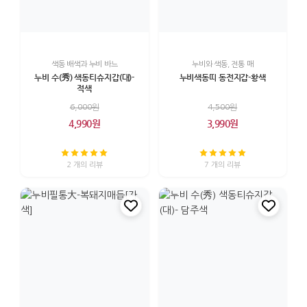
색동 배색과 누비 바느
누비와 색동, 전통 매
누비 수(秀) 색동티슈지갑(대)-
누비색동띠 동전지갑-황색
적색
6,000원
4,500원
4,990원
3,990원
2 개의 리뷰
7 개의 리뷰