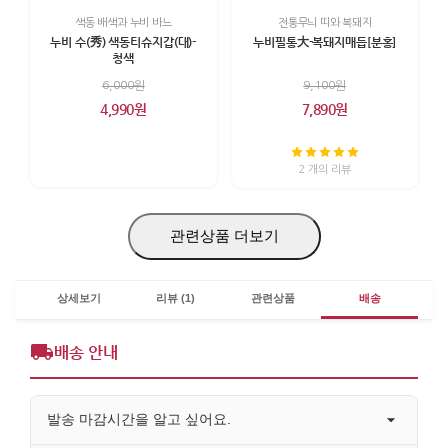
색동 배색과 누비 바느
전통무늬 띠와 복돼지
누비 수(秀) 색동티슈지갑(대)-
누비필통大-복돼지매듭[분홍]
청색
6,000원
9,100원
4,990원
7,890원
2 개의 리뷰
관련상품 더보기
상세보기
리뷰 (1)
관련상품
배송
배송 안내
발송 마감시간을 알고 싶어요.