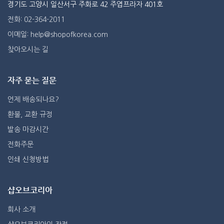
경기도 고양시 일산서구 주화로 42 주엽프라자 401호
전화: 02-364-2011
이메일: help@shopofkorea.com
찾아오시는 길
자주 묻는 질문
언제 배송되나요?
환불, 교환 규정
발송 마감시간
전화주문
인쇄 신청방법
샵오브코리아
회사 소개