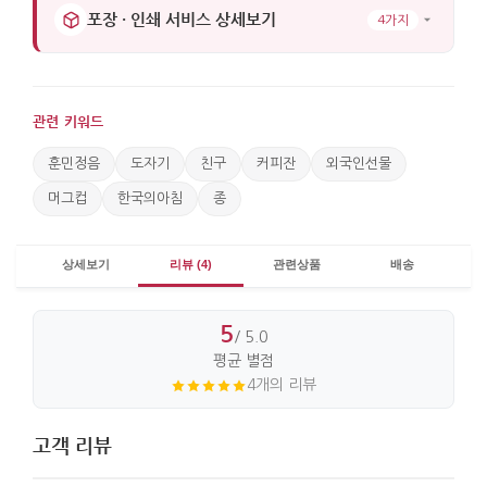
포장 · 인쇄 서비스 상세보기
4가지
관련 키워드
훈민정음
도자기
친구
커피잔
외국인선물
머그컵
한국의아침
종
상세보기
리뷰 (4)
관련상품
배송
5
/ 5.0
평균 별점
4개의 리뷰
고객 리뷰