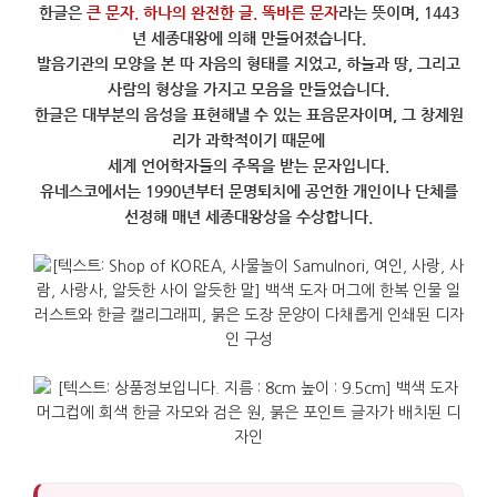
한글은
큰
문자
.
하나의
완전한
글
.
똑바른
문자
라는
뜻이며
, 1443
년
세종대왕에
의해
만들어졌습니다
.
발음기관의
모양을
본
따
자음의
형태를
지었고
,
하늘과
땅
,
그리고
사람의
형상을
가지고
모음을
만들었습니다
.
한글은
대부분의
음성을
표현해낼
수
있는
표음문자이며
,
그
창제원
리가
과학적이기
때문에
세계
언어학자들의
주목을
받는
문자입니다
.
유네스코에서는
1990
년부터
문명퇴치에
공언한
개인이나
단체를
선정해
매년
세종대왕상을
수상합니다
.