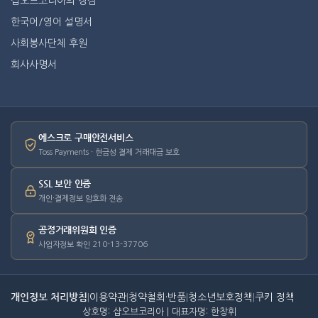
샵오브코리아의 장점
한국어/영어 설명서
사회봉사단체 후원
회사사명서
에스크로 구매안전서비스
Toss Payments · 현금성 결제 거래대금 보호
SSL 보안 인증
개인·결제정보 암호화 전송
공정거래위원회 인증
사업자정보 확인 210-13-37706
개인정보 처리방침
|
이용약관
|
청약철회·반품
|
청소년보호정책
|
쿠키 정책
상호명: 샵오브코리아 | 대표자명: 한창휘