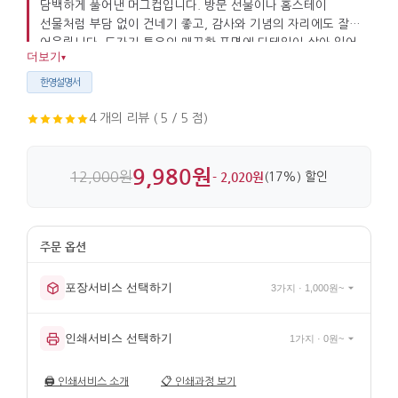
담백하게 풀어낸 머그컵입니다. 방문 선물이나 홈스테이
선물처럼 부담 없이 건네기 좋고, 감사와 기념의 자리에도 잘
어울립니다. 도자기 특유의 매끈한 표면에 디테일이 살아 있어
더보기
▾
실용적으로 사용하기 좋습니다.
한영설명서
4 개의 리뷰 ( 5 / 5 점)
9,980원
12,000원
- 2,020원
(17%) 할인
포장서비스 선택하기
3가지 · 1,000원~
인쇄서비스 선택하기
1가지 · 0원~
🖨️
인쇄서비스 소개
📋
인쇄과정 보기