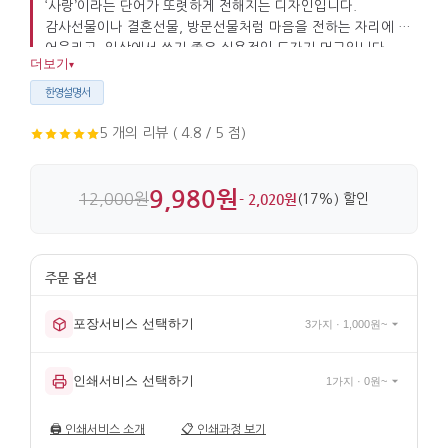
‘사랑’이라는 단어가 또렷하게 전해지는 디자인입니다.
감사선물이나 결혼선물, 방문선물처럼 마음을 전하는 자리에 잘
어울리고, 일상에서 쓰기 좋은 실용적인 도자기 머그입니다.
더보기
▾
지름 9cm, 높이 9.5cm의 적당한 크기로 부담 없이 사용하기
좋습니다.
한영설명서
5 개의 리뷰 ( 4.8 / 5 점)
9,980원
12,000원
- 2,020원
(17%) 할인
포장서비스 선택하기
3가지 · 1,000원~
인쇄서비스 선택하기
1가지 · 0원~
🖨️
인쇄서비스 소개
📋
인쇄과정 보기