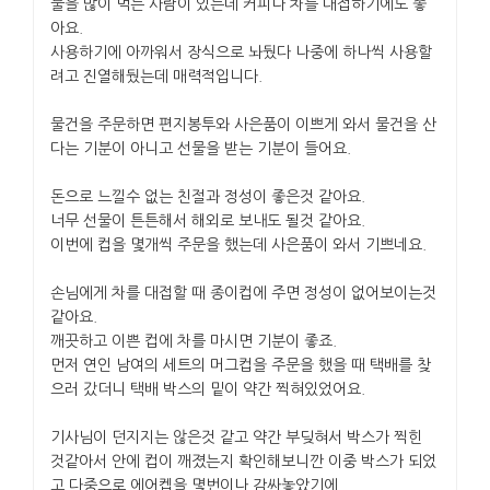
물을 많이 먹는 사람이 있는데 커피나 차를 대접하기에도 좋
아요.
사용하기에 아까워서 장식으로 놔뒀다 나중에 하나씩 사용할
려고 진열해뒀는데 매력적입니다.
물건을 주문하면 편지봉투와 사은품이 이쁘게 와서 물건을 산
다는 기분이 아니고 선물을 받는 기분이 들어요.
돈으로 느낄수 없는 친절과 정성이 좋은것 같아요.
너무 선물이 튼튼해서 해외로 보내도 될것 같아요.
이번에 컵을 몇개씩 주문을 했는데 사은품이 와서 기쁘네요.
손님에게 차를 대접할 때 종이컵에 주면 정성이 없어보이는것
같아요.
깨끗하고 이쁜 컵에 차를 마시면 기분이 좋죠.
먼저 연인 남여의 세트의 머그컵을 주문을 했을 때 택배를 찾
으러 갔더니 택배 박스의 밑이 약간 찍혀있었어요.
기사님이 던지지는 않은것 같고 약간 부딪혀서 박스가 찍힌
것같아서 안에 컵이 깨졌는지 확인해보니깐 이중 박스가 되었
고 다중으로 에어켑을 몇번이나 감싸놓았기에