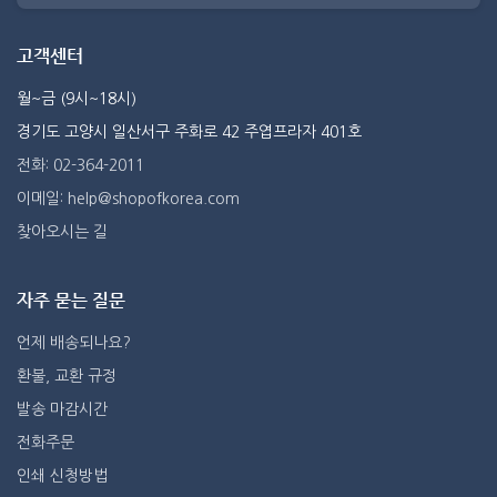
고객센터
월~금 (9시~18시)
경기도 고양시 일산서구 주화로 42 주엽프라자 401호
전화: 02-364-2011
이메일: help@shopofkorea.com
찾아오시는 길
자주 묻는 질문
언제 배송되나요?
환불, 교환 규정
발송 마감시간
전화주문
인쇄 신청방법