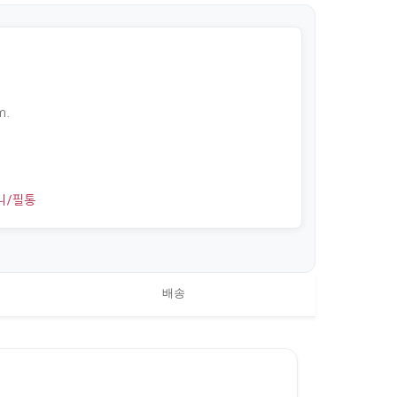
m.
니/필통
배송