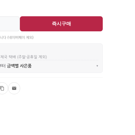
즉시구매
니다 (네이버페이 제외)
우체국 택배 (주말·공휴일 제외)
금액별 사은품
부터
▾