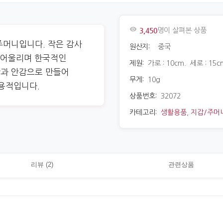
3,450
명이 살펴본 상품
주머니입니다. 작은 감사
원산지:
중국
잘 어울리며 한국적인
제원:
가로 : 10cm. 세로 : 15c
단과 안감으로 만들어
무게:
10g
실용적입니다.
상품번호:
32072
카테고리:
생활용품
,
지갑/주머
리뷰 (2)
관련상품