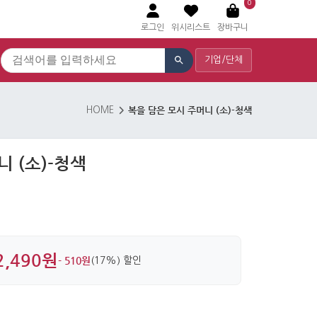
0
로그인
위시리스트
장바구니
기업/단체
복을 담은 모시 주머니 (소)-청색
HOME
니 (소)-청색
2,490원
- 510원
(17%) 할인