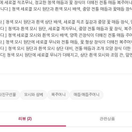
자친구선물
모시와 삼베
복주머니
매듭·매듭주머니
리뷰 (2)
관련상품