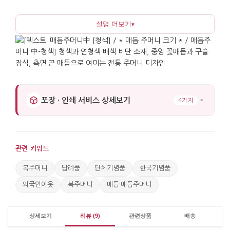
중앙의 꽃 모양 장식매듭과 구슬 매듭이 포인트로
설명 더보기
▾
들어가 전통적인 분위기를 더하며, 접착제에 의존하지
않고 끈을 교차하고 조여 형태를 만드는 매듭 기법으로
입체감 있게 완성되었습니다. 끈을 당겨 여미는 입구
구조로 내용물이 흘러나오기 어렵고 열고 닫는 동작이
간단합니다.
포장 · 인쇄 서비스 상세보기
4가지
답례품이나 웰컴키트처럼 구성품이 많은 자리에서
주머니 하나만으로 포장이 완성되어 매우
실용적입니다. 선물로 건넬 때 박스나 포장지 대신
사용하면 쓰레기가 적게 남으면서도 받은 뒤 다시
관련 키워드
사용할 수 있어 지속성 있는 기념품이 됩니다. 여행
중에는 동전이나 작은 소지품을 담는 파우치로,
복주머니
답례품
단체기념품
한국기념품
집에서는 걸어 두는 장식 소품으로도 자연스럽게
외국인이웃
복주머니
매듭·매듭주머니
어울립니다. 기업·기관 행사나 문화 수업 키트 등
대량으로 준비가 필요한 경우에도 포장 방식이
상세보기
리뷰 (9)
관련상품
배송
일관되어 효율적으로 진행할 수 있습니다.