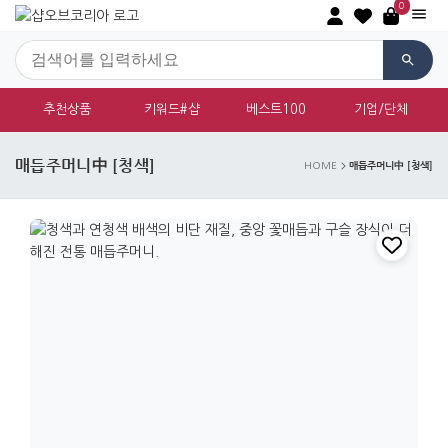
0
추천상품
키워드#샵
베스트100
기업/단체
매듭주머니中 [청색]
매듭주머니中 [청색]
HOME