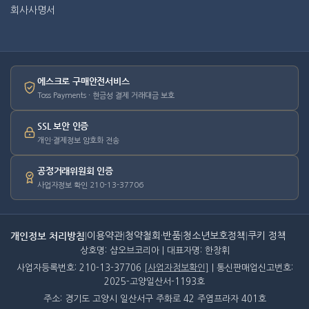
회사사명서
에스크로 구매안전서비스
Toss Payments · 현금성 결제 거래대금 보호
SSL 보안 인증
개인·결제정보 암호화 전송
공정거래위원회 인증
사업자정보 확인 210-13-37706
개인정보 처리방침
|
이용약관
|
청약철회·반품
|
청소년보호정책
|
쿠키 정책
상호명: 샵오브코리아 | 대표자명: 한창휘
사업자등록번호: 210-13-37706
[사업자정보확인]
| 통신판매업신고번호:
2025-고양일산서-1193호
주소: 경기도 고양시 일산서구 주화로 42 주엽프라자 401호