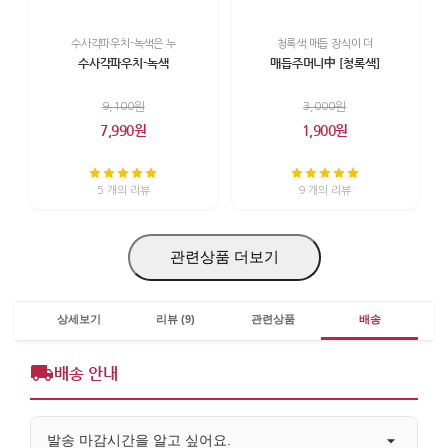
수사각파우치-녹색은 누
청록색 매듭 장식이 더
수사각파우치-녹색
매듭주머니中 [청록색]
9,100원
3,000원
7,990원
1,900원
5 개의 리뷰
9 개의 리뷰
관련상품 더보기
상세보기
리뷰 (9)
관련상품
배송
배송 안내
발송 마감시간을 알고 싶어요.