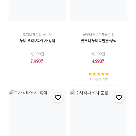
조각보 패턴과 누비 바
꽃무늬 누비띠필통은 전
누비 조각보파우치-청색
꽃무늬 누비띠필통-청색
9,000원
6,000원
7,990원
4,990원
11 개의 리뷰