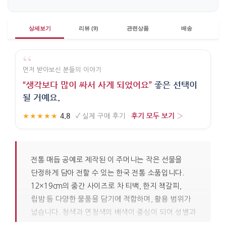
상세보기
리뷰 (9)
관련상품
배송
“
먼저 받아보신 분들의 이야기
“생각보다 많이 싸서 사게 되었어요”
좋은 선택이
될 거예요.
4.8
후기 모두 보기 ›
★★★★★
·
✓
실제 구매 후기
·
전통 매듭 공예로 제작된 이 주머니는 작은 선물을
단정하게 담아 전할 수 있는 한국 전통 소품입니다.
12×19cm의 중간 사이즈로 차 티백, 한지 책갈피,
립밤 등 다양한 물품을 담기에 적합하며, 활용 범위가
넓습니다. 청색과 연청색의 배색이 중심이 되어 성별과
나이를 타지 않는 차분하고 정갈한 인상을 줍니다.