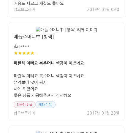
배송도 빠르고 재질도 좋아요
샵오브코리아
2019년 01월 09일
매듭주머니中 [청색]
rlat****
파란색 이뻐요 복주머니 색감이 이쁘네요
파란색 이뻐요 복주머니 색감이 이쁘네요
생각보다 많이 싸서
사게 되었어요
좋은 상품 제공해주셔서 감사해요
외국인 선물
해외(미상)
샵오브코리아
2017년 01월 23일