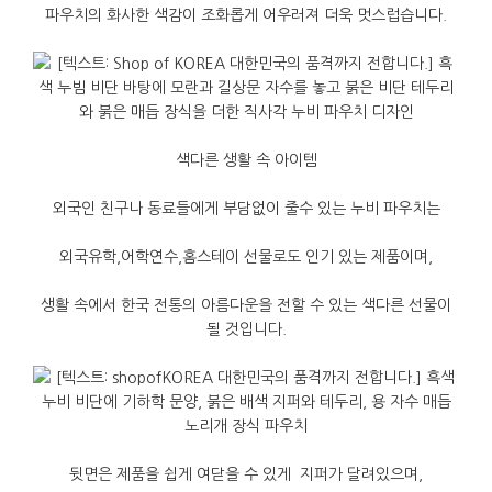
파우치의
화사한
색감이
조화롭게
어우러져
더욱
멋스럽습니다
.
색다른
생활
속
아이템
외국인
친구나
동료들에게
부담없이
줄수
있는
누비
파우치는
외국유학
,
어학연수
,
홈스테이
선물로도
인기
있는
제품이며
,
생활
속에서
한국
전통의
아름다운을
전할
수
있는
색다른
선물이
될
것입니다
.
뒷면은
제품을
쉽게
여닫을
수
있게
지퍼가
달려있으며
,