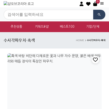
0
추천상품
키워드#샵
베스트100
기업/단체
수사각파우치-흑색
수사각파우치-흑색
HOME