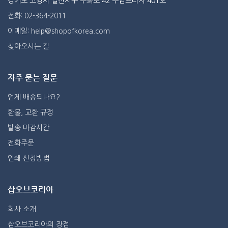
경기도 고양시 일산서구 주화로 42 주엽프라자 401호
전화: 02-364-2011
이메일: help@shopofkorea.com
찾아오시는 길
자주 묻는 질문
언제 배송되나요?
환불, 교환 규정
발송 마감시간
전화주문
인쇄 신청방법
샵오브코리아
회사 소개
샵오브코리아의 장점