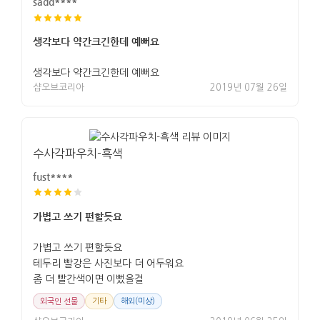
sadd****
생각보다 약간크긴한데 예뻐요
생각보다 약간크긴한데 예뻐요
샵오브코리아
2019년 07월 26일
수사각파우치-흑색
fust****
가볍고 쓰기 편할듯요
가볍고 쓰기 편할듯요
테두리 빨강은 사진보다 더 어두워요
좀 더 빨간색이면 이뻤을걸
외국인 선물
기타
해외(미상)