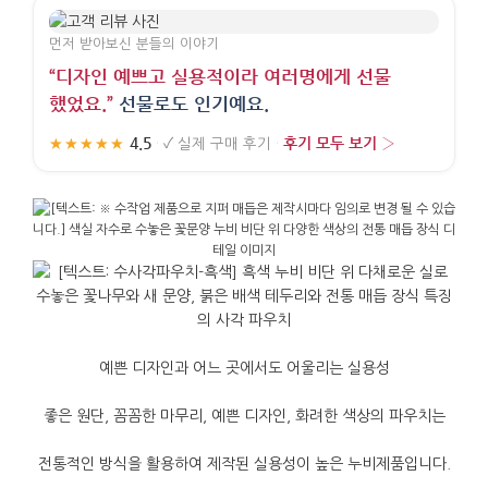
먼저 받아보신 분들의 이야기
“디자인 예쁘고 실용적이라 여러명에게 선물
했었요.”
선물로도 인기예요.
4.5
후기 모두 보기 ›
★★★★★
·
✓
실제 구매 후기
·
예쁜
디자인과
어느
곳에서도
어울리는
실용성
좋은
원단
,
꼼꼼한
마무리
,
예쁜
디자인
,
화려한
색상의
파우치는
전통적인
방식을
활용하여
제작된
실용성이
높은
누비제품입니다
.