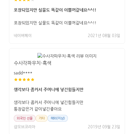
포장되있지만 실물도 똑같이 이쁠꺼같네요^^!!
포장되있지만 실물도 똑같이 이쁠꺼같네요^^!!
네이버페이
2021년 08월 03일
수사각파우치-흑색
sadd****
생각보다 좀커서 주머니에 넣긴힘들지만
생각보다 좀커서 주머니에 넣긴힘들지만
통장같은거 같이넣긴좋아요
외국인 선물
기타
해외(미상)
샵오브코리아
2019년 09월 23일