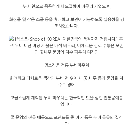
누비
천으로
꼼꼼한게
바느질하여
마무리
지었으며
,
화장품
및
작은
소품
등을
휴대하고
보관이
가능하도록
실용성을
강
조하였습니다
.
멋스러운
전통
누비파우치
화려하고
다채로운
색감의
누비
천
위에
새
,
꽃
,
나무
등의
문양을
자
수로
넣어
고급스럽게
제작된
누비
파우치는
한국적인
멋을
살린
전통공예품
입니다
.
꽃
문양의
전통
매듭으로
포인트를
준
이
제품은
누비
특유의
질감
과