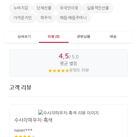
누비지갑
단체선물
외국인이웃
실용적인선물
가까운지인
파우치
매듭·매듭주머니
상세보기
리뷰 (8)
관련상품
배송
4.5
/ 5.0
평균 별점
8개의 리뷰
고객 리뷰
수사각파우치-흑색
naver***