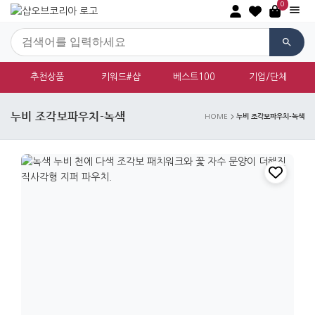
0
추천상품
키워드#샵
베스트100
기업/단체
누비 조각보파우치-녹색
누비 조각보파우치-녹색
HOME