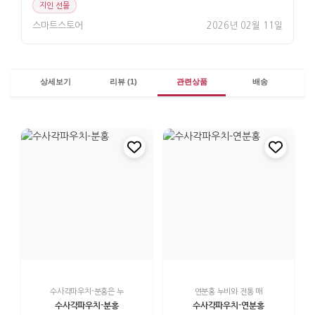
지인 선물
스마트스토어
2026년 02월 11일
상세보기
리뷰 (1)
관련상품
배송
수사각파우치-분홍은 누
연분홍 누비와 전통 매
수사각파우치-분홍
수사각파우치-연분홍