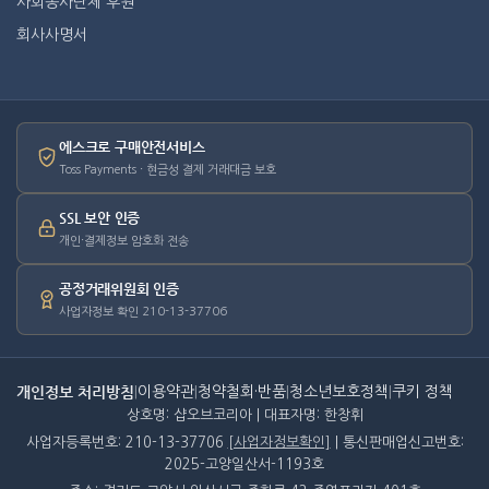
사회봉사단체 후원
회사사명서
에스크로 구매안전서비스
Toss Payments · 현금성 결제 거래대금 보호
SSL 보안 인증
개인·결제정보 암호화 전송
공정거래위원회 인증
사업자정보 확인 210-13-37706
개인정보 처리방침
|
이용약관
|
청약철회·반품
|
청소년보호정책
|
쿠키 정책
상호명: 샵오브코리아 | 대표자명: 한창휘
사업자등록번호: 210-13-37706
[사업자정보확인]
| 통신판매업신고번호:
2025-고양일산서-1193호