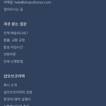
이메일: help@shopofkorea.com
찾아오시는 길
자주 묻는 질문
언제 배송되나요?
환불, 교환 규정
발송 마감시간
전화주문
인쇄 신청방법
샵오브코리아
회사 소개
샵오브코리아의 장점
한국어/영어 설명서