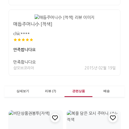
매듭주머니小 [적색]
chic****
만족합니다요
만족합니다요
샵오브코리아
2015년 02월 19일
상세보기
리뷰 (7)
관련상품
배송