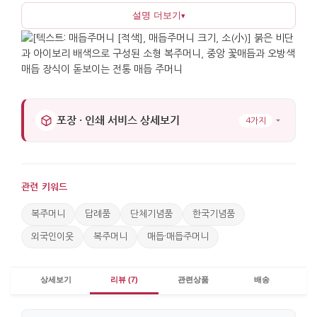
설명 더보기
▾
완성도 높은 공예 디테일이 드러납니다. 주머니 자체가
포장이 되기 때문에 별도의 포장지가 필요 없어 준비
과정이 간편합니다.
이 주머니는 티백, 미니 과자, 캔디 같은 간식류부터
작은 비누, 핸드크림 샘플, 동전, 열쇠 등 다양한 소품을
포장 · 인쇄 서비스 상세보기
4가지
담기에 적합합니다. 단체 선물이나 관광 기념품,
행사의 답례품으로 구성할 때 색상과 내용물을
달리하여 구분하기 좋으며, 내용물을 자유롭게 바꿀 수
있어 소량 다품종 구성에 유용합니다. 한국 전통에서
관련 키워드
복주머니는 '복을 담아 지닌다'는 상징을 담고 있으며,
특히 적색은 기쁨과 길상을 나타내는 색으로 축하와
복주머니
답례품
단체기념품
한국기념품
환대의 분위기를 자연스럽게 전합니다. 사용 후에는
외국인이웃
복주머니
매듭·매듭주머니
파우치로 활용하거나 장식으로 걸어두어 오래 간직할
수 있습니다.
상세보기
리뷰 (7)
관련상품
배송
**규격: 가로 10cm, 세로 15.