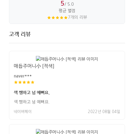
5
/ 5.0
가로 : 10cm. 세로 : 15.5cm.
평균 별점
7개의 리뷰
고객 리뷰
매듭주머니小 [적색]
naver***
색 쨍하고 넘 예뻐요.
색 쨍하고 넘 예뻐요.
네이버페이
2022년 08월 04일