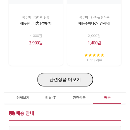
복주머니 형태에 전통
복주머니와 매듭 장식은
매듭주머니大 [적황색]
매듭주머니小 [연자색]
4,000원
2,000원
2,900원
1,400원
1 개의 리뷰
관련상품 더보기
상세보기
리뷰 (7)
관련상품
배송
배송 안내