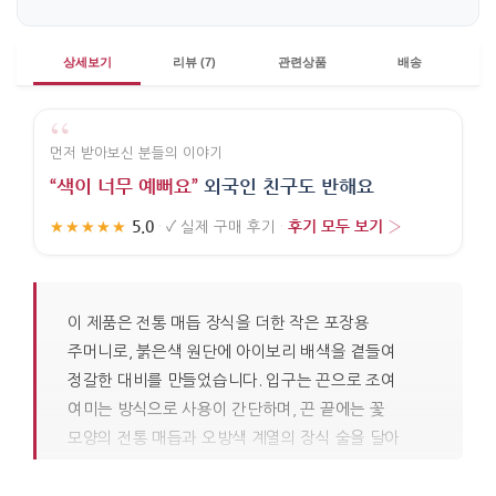
상세보기
리뷰 (7)
관련상품
배송
“
먼저 받아보신 분들의 이야기
“색이 너무 예뻐요”
외국인 친구도 반해요
5.0
후기 모두 보기 ›
★★★★★
·
✓
실제 구매 후기
·
이 제품은 전통 매듭 장식을 더한 작은 포장용
주머니로, 붉은색 원단에 아이보리 배색을 곁들여
정갈한 대비를 만들었습니다. 입구는 끈으로 조여
여미는 방식으로 사용이 간단하며, 끈 끝에는 꽃
모양의 전통 매듭과 오방색 계열의 장식 술을 달아
입체감과 색의 균형을 살렸습니다. 바느질로 형태를
단단히 고정하여 흐트러짐이 적으며, 작은 면적에서도