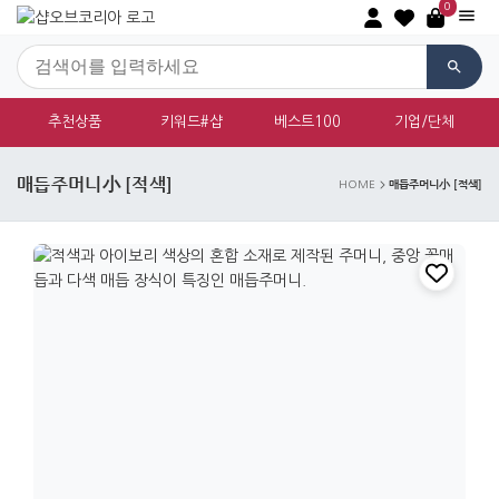
0
추천상품
키워드#샵
베스트100
기업/단체
매듭주머니小 [적색]
매듭주머니小 [적색]
HOME