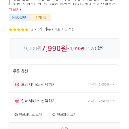
전할 수 있습니다. 대나무와 한지를 사용해 가볍고 실용적으로
더보기
▾
완성했습니다.
영중일설명서
인기상품
13 개의 리뷰 ( 4.8 / 5 점)
7,990원
9,000원
- 1,010원
(11%) 할인
포장서비스 선택하기
4가지 · 1,000원~
인쇄서비스 선택하기
1가지 · 77,000원~
🖨️
인쇄서비스 소개
📋
인쇄과정 보기