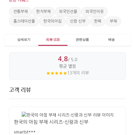
전통부채
한지부채
외국인선물
외국인이웃
홈스테이선물
한국의아침
신랑 신부
한복
부채
상세보기
리뷰 (13)
관련상품
배송
4.8
/ 5.0
평균 별점
13개의 리뷰
고객 리뷰
한국의 아침 부채 시리즈-신랑과 신부
smartst***