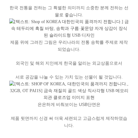
한국
전통을
전하는
그
특별한
의미까지
소중한
분께
전하는
선
물로
좋습니다
.
제품
위에
그려진
그림은
우리나라의
전통 송학를
주제로
제작
되었습니다
.
외국인
및
해외
지인에게
한국을
알리는
외교상품으로서
서로
공감을
나눌
수
있는
가치
있는
선물이
될
것입니다
.
은은하게
비춰보이는
USB
단면은
제품
뒷면까지
신경
써
더욱
세련되고
고급스럽게
제작하였습
니다
.