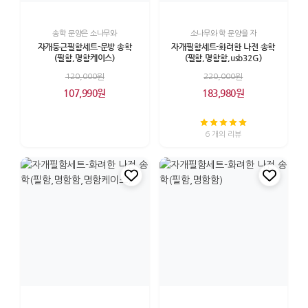
송학 문양은 소나무와
소나무와 학 문양을 자
자개둥근필함세트-문방 송학
자개필함세트-화려한 나전 송학
(필함,명함케이스)
(필함,명함함,usb32G)
120,000원
220,000원
107,990원
183,980원
6 개의 리뷰