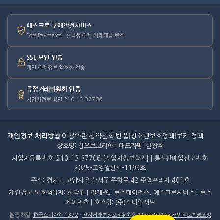
에스크로 구매안전서비스
Toss Payments · 현금성 결제 거래대금 보호
SSL 보안 인증
개인·결제정보 암호화 전송
공정거래위원회 인증
사업자정보 확인 210-13-37706
개인정보 처리방침
|
이용약관
|
청약철회·반품
|
청소년보호정책
|
쿠키 정책
상호명: 샵오브코리아 | 대표자명: 한창휘
사업자등록번호: 210-13-37706
[사업자정보확인]
| 통신판매업신고번호:
2025-고양일산서-1193호
주소: 경기도 고양시 일산서구 주화로 42 주엽프라자 401호
개인정보 보호책임자: 한창휘 | 결제PG: 토스페이먼츠, 에스크로서비스 : 토스
페이먼츠 | 호스팅: (주)스마일서브
분쟁 해결
:
한국소비자원 1372
·
전자거래분쟁조정위원회 1661-5714
·
개인정보분쟁조정