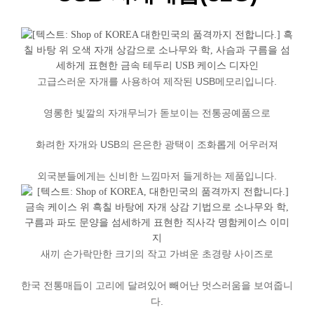
고급스러운
자개를
사용하여
제작된
USB
메모리입니다
.
영롱한
빛깔의
자개무늬가
돋보이는
전통공예품으로
화려한
자개와
USB
의
은은한
광택이
조화롭게
어우러져
외국분들에게는
신비한
느낌마저
들게하는
제품입니다
.
새끼
손가락만한
크기의
작고
가벼운
초경량
사이즈로
한국
전통매듭이
고리에
달려있어
빼어난
멋스러움을
보여줍니
다
.