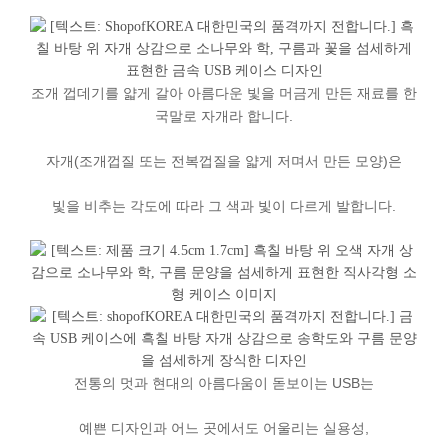
조개
껍데기를
얇게
갈아
아름다운
빛을
머금게
만든
재료를
한
국말로
자개라
합니다
.
자개
(
조개껍질
또는
전복껍질을
얇게
저며서
만든
모양
)
은
빛을
비추는
각도에
따라
그
색과
빛이
다르게
발합니다
.
전통의
멋과
현대의
아름다움이
돋보이는
USB
는
예쁜
디자인과
어느
곳에서도
어울리는
실용성
,