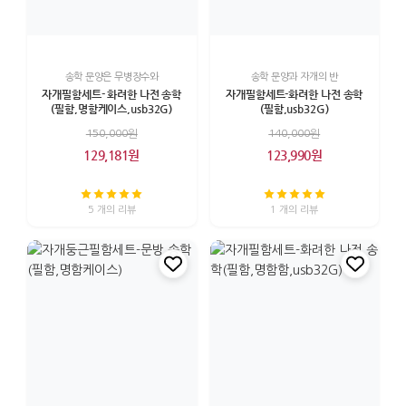
송학 문양은 무병장수와
송학 문양과 자개의 반
자개필함세트- 화려한 나전 송학
자개필함세트-화려한 나전 송학
(필함,명함케이스,usb32G)
(필함,usb32G)
150,000원
140,000원
129,181원
123,990원
5 개의 리뷰
1 개의 리뷰