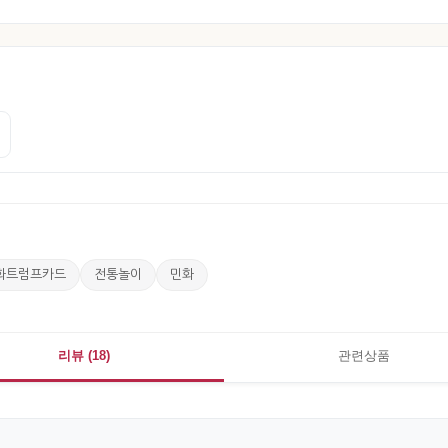
화트럼프카드
전통놀이
민화
리뷰 (18)
관련상품