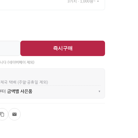
3가지 · 1,000원~
즉시구매
니다 (네이버페이 제외)
우체국 택배 (주말·공휴일 제외)
금액별 사은품
부터
▾