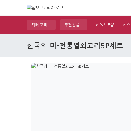
카테고리
추천상품
키워드#샵
베스
한국의 미-전통열쇠고리5P세트