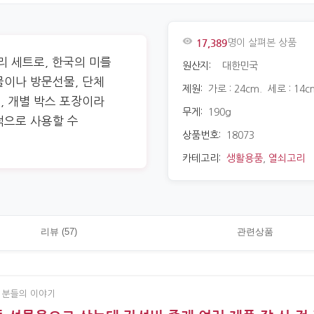
17,389
명이 살펴본 상품
리 세트로, 한국의 미를
원산지:
대한민국
물이나 방문선물, 단체
제원:
가로 : 24cm. 세로 : 14c
, 개별 박스 포장이라
무게:
190g
적으로 사용할 수
상품번호:
18073
카테고리:
생활용품
,
열쇠고리
리뷰 (57)
관련상품
 분들의 이야기