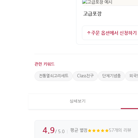
고급포장
주문 옵션에서 신청하기
관련 키워드
전통열쇠고리세트
Class친구
단체기념품
외국
상세보기
4.9
평균 별점
57개의 리뷰
/ 5.0