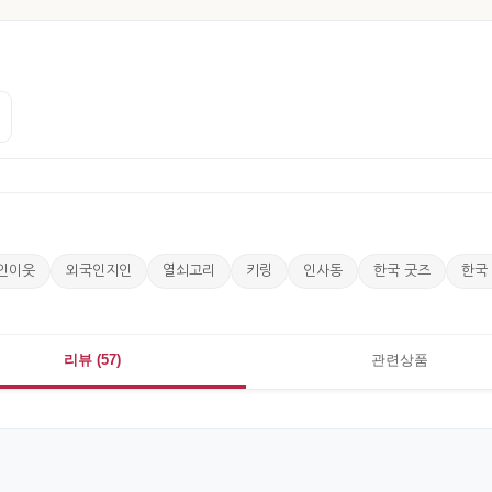
인이웃
외국인지인
열쇠고리
키링
인사동
한국 굿즈
한국
리뷰 (57)
관련상품