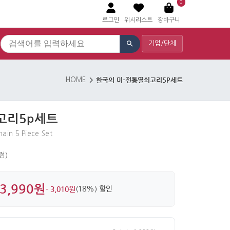
0
로그인
위시리스트
장바구니
기업/단체
한국의 미-전통열쇠고리5P세트
HOME
고리5p세트
hain 5 Piece Set
 점)
3,990원
- 3,010원
(18%) 할인