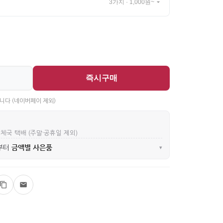
3가지 · 1,000원~
즉시구매
니다 (네이버페이 제외)
우체국 택배 (주말·공휴일 제외)
금액별 사은품
부터
▾