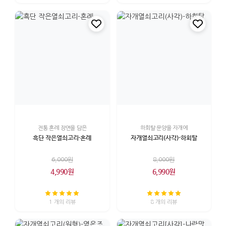
전통 혼례 장면을 담은
하회탈 문양을 자개에
흑단 작은열쇠고리-혼례
자개열쇠고리(사각)-하회탈
6,000원
8,000원
4,990원
6,990원
1 개의 리뷰
8 개의 리뷰