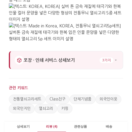
이 열쇠고리는 열쇠에 달아 쓰는 기본 용도 외에도
가방 지퍼, 파우치, 카드지갑, 여행 캐리어 손잡이 등
다양한 곳에 활용할 수 있습니다. 외국인 방문
기념품이나 국제행사 답례품, 기관 교류 선물로 특히
어울리며, 매일 쓰는 물건에 달아두면 한국과의 만남과
교류의 기억이 자연스럽게 이어집니다. 크지 않은
선물이지만 태극 문양과 한복 디자인을 통해 한국다운
요소를 분명하게 전달할 수 있어, 방문단이나 세미나
포장 · 인쇄 서비스 상세보기
3가지
같이 여러 명에게 같은 선물을 준비해야 하는 자리에
정돈된 선택이 됩니다.
관련 키워드
전통열쇠고리세트
Class친구
단체기념품
외국인이웃
외국인지인
열쇠고리
키링
상세보기
리뷰 (4)
관련상품
배송