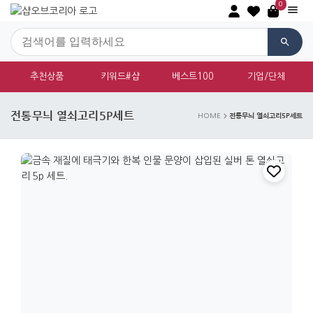
0
추천상품
키워드#샵
베스트100
기업/단체
전통무늬 열쇠고리5P세트
전통무늬 열쇠고리5P세트
HOME