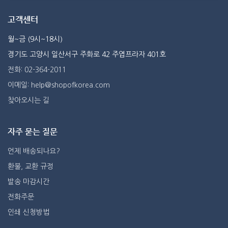
고객센터
월~금 (9시~18시)
경기도 고양시 일산서구 주화로 42 주엽프라자 401호
전화: 02-364-2011
이메일: help@shopofkorea.com
찾아오시는 길
자주 묻는 질문
언제 배송되나요?
환불, 교환 규정
발송 마감시간
전화주문
인쇄 신청방법