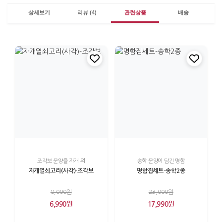
상세보기
리뷰 (4)
관련상품
배송
조각보 문양을 자개 위
송학 문양이 담긴 명함
자개열쇠고리(사각)-조각보
명함집세트-송학2종
8,000원
23,000원
6,990원
17,990원