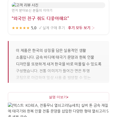
먼저 받아보신 분들의 이야기
“외국인 친구 줘도 디좋아해요”
5.0
후기 모두 보기 ›
★★★★★
·
✓
실제 구매 후기
·
이 제품은 한국의 상징을 담은 실용적인 생활
소품입니다. 금속 바디에 태극기 문양과 한복 인물
디자인을 또렷하게 새겨 한국을 바로 떠올릴 수 있도록
구성했습니다. 전통 이미지가 들어간 면은 투명
코팅으로 마감하여 일상 사용 중 발생할 수 있는
긁힘과 변색을 최소화했습니다. 금속 링과 연결부는
손에 자주 닿는 부분이므로 단정한 느낌으로
설명 더보기
▾
마무리하여 오래 사용하기에 적합합니다. 같은 구성의
5개 세트로 준비되어 있어 여러 사람에게 나누기
쉽습니다.