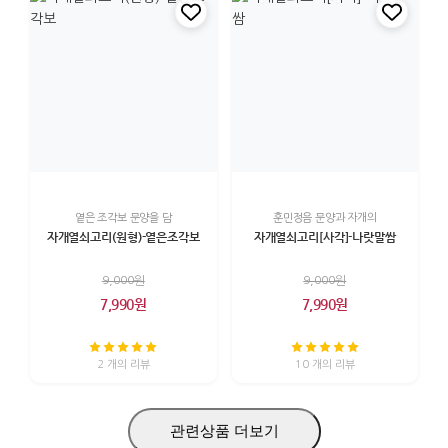
옅은 조각보 문양을 담
훈민정음 문양과 자개의
자개열쇠고리(원형)-옅은조각보
자개열쇠고리[사각]-나랏말쌈
9,000원
9,000원
7,990원
7,990원
2 개의 리뷰
10 개의 리뷰
관련상품 더보기