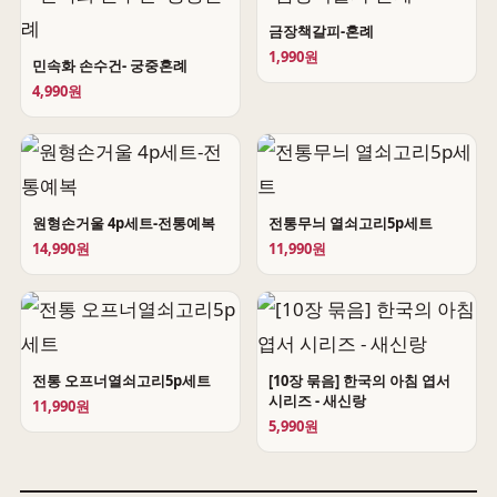
금장책갈피-혼례
1,990원
민속화 손수건- 궁중혼례
4,990원
원형손거울 4p세트-전통예복
전통무늬 열쇠고리5p세트
14,990원
11,990원
전통 오프너열쇠고리5p세트
[10장 묶음] 한국의 아침 엽서
시리즈 - 새신랑
11,990원
5,990원