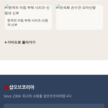
전통 오프너열쇠고리5p세트
한국의 아침 부채 시리즈-신랑
과 신부
민속화 손수건-꼬마신랑
←
가이드로 돌아가기
Since 2004. 최고의 쇼핑몰 샵오브코리아입니다.