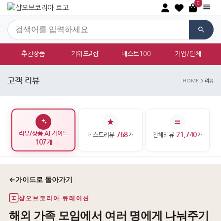
0
추천상품
키워드#샵
베스트100
기업/단체
고객 리뷰
HOME
리뷰
리뷰/상품 AI 가이드
768
21,740
베스트리뷰
개
전체리뷰
개
107
개
←
가이드로 돌아가기
샵오브코리아 큐레이션
해외 가족 모임에서 여러 명에게 나눠주기