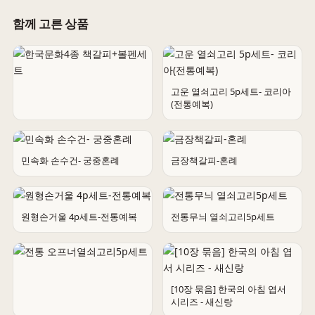
함께 고른 상품
고운 열쇠고리 5p세트- 코리아
(전통예복)
한국문화4종 책갈피+볼펜세트
민속화 손수건- 궁중혼례
금장책갈피-혼례
원형손거울 4p세트-전통예복
전통무늬 열쇠고리5p세트
[10장 묶음] 한국의 아침 엽서
시리즈 - 새신랑