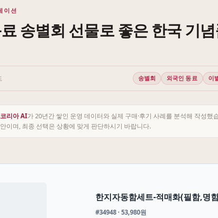
레이션
료 송별회 선물로 좋은 한국 기념
드
송별회
외국인 동료
이
코리아 AI
가 20년간 쌓인 운영 데이터와 실제 구매·후기 사례를 분석해 작성했
안이며, 최종 선택은 상황에 맞게 판단하시기 바랍니다.
한지자동함세트-적매화(필함,명함
#34948 · 53,980원