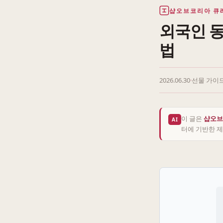
샵오브코리아 큐
외국인 동
법
2026.06.30
·
선물 가이
이 글은
샵오브
AI
터에 기반한 제