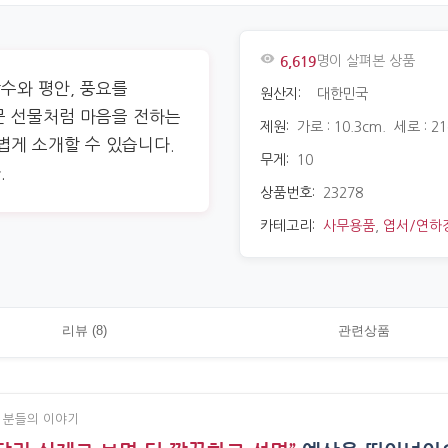
6,619
명이 살펴본 상품
수와 평안, 풍요를
원산지:
대한민국
문 선물처럼 마음을 전하는
제원:
가로 : 10.3cm. 세로 : 2
볍게 소개할 수 있습니다.
무게:
10
.
상품번호:
23278
카테고리:
사무용품
,
엽서/연하
리뷰 (8)
관련상품
 분들의 이야기