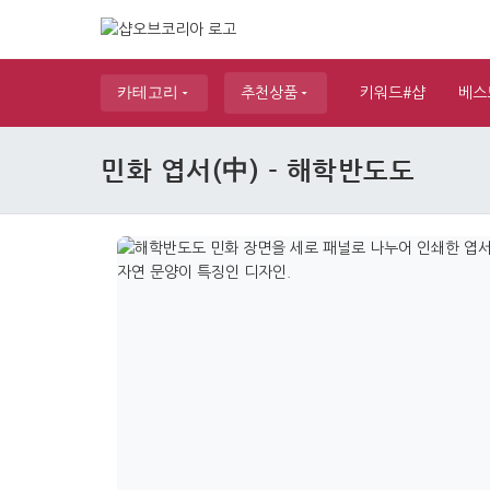
카테고리
추천상품
키워드#샵
베스
민화 엽서(中) - 해학반도도