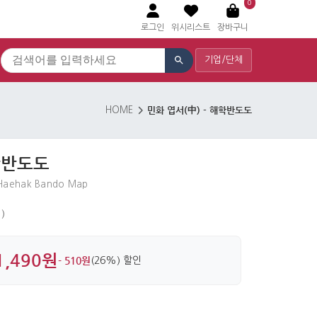
0
로그인
위시리스트
장바구니
기업/단체
민화 엽서(中) - 해학반도도
HOME
해학반도도
m Haehak Bando Map
)
1,490원
- 510원
(26%) 할인