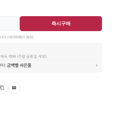
즉시구매
니다 (네이버페이 제외)
우체국 택배 (주말·공휴일 제외)
금액별 사은품
부터
▾