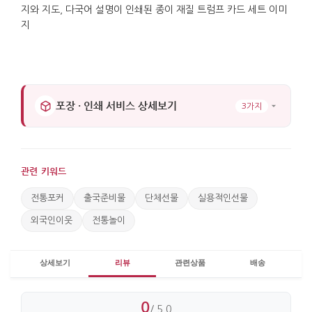
박스 포장으로 보관과 운송이 정돈됩니다. 사용 후에는
책상이나 응접 공간에 두고 다시 꺼내 보는 소장품이
되어 한국에 대한 기억을 오래 남길 수 있습니다.
가로 : 6cm. 세로 : 9cm.
포장 · 인쇄 서비스 상세보기
3가지
관련 키워드
전통포커
출국준비물
단체선물
실용적인선물
외국인이웃
전통놀이
상세보기
리뷰
관련상품
배송
0
/ 5.0