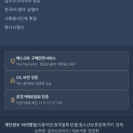
샵오브코리아의 장점
한국어/영어 설명서
사회봉사단체 후원
회사사명서
에스크로 구매안전서비스
Toss Payments · 현금성 결제 거래대금 보호
SSL 보안 인증
개인·결제정보 암호화 전송
공정거래위원회 인증
사업자정보 확인 210-13-37706
개인정보 처리방침
|
이용약관
|
청약철회·반품
|
청소년보호정책
|
쿠키 정책
상호명: 샵오브코리아 | 대표자명: 한창휘