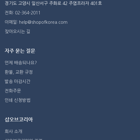
경기도 고양시 일산서구 주화로 42 주엽프라자 401호
전화: 02-364-2011
이메일: help@shopofkorea.com
찾아오시는 길
자주 묻는 질문
언제 배송되나요?
환불, 교환 규정
발송 마감시간
전화주문
인쇄 신청방법
샵오브코리아
회사 소개