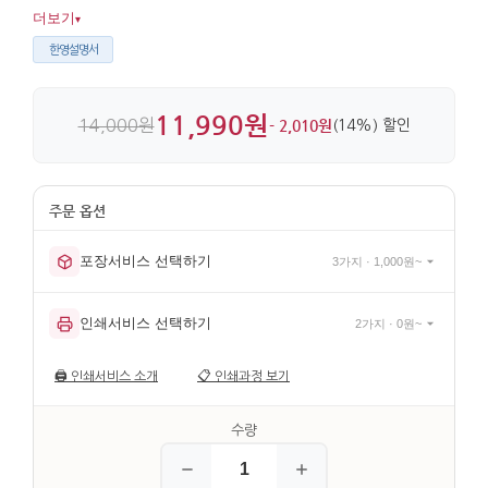
있습니다. 금속 바탕에 천연자개를 더해 마감이 깔끔하고,
더보기
▾
가볍게 휴대하기 좋습니다.
한영설명서
11,990원
14,000원
- 2,010원
(14%) 할인
포장서비스 선택하기
3가지 · 1,000원~
인쇄서비스 선택하기
2가지 · 0원~
🖨️
인쇄서비스 소개
📋
인쇄과정 보기