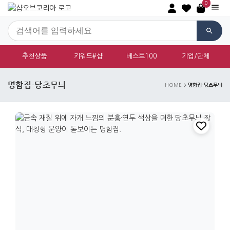
0
추천상품
키워드#샵
베스트100
기업/단체
명함집-당초무늬
명함집-당초무늬
HOME