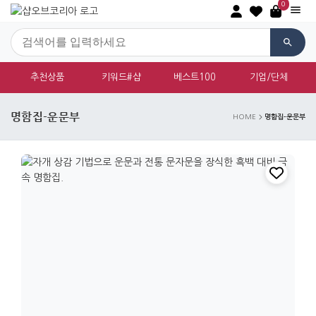
0
추천상품
키워드#샵
베스트100
기업/단체
명함집-운문부
명함집-운문부
HOME