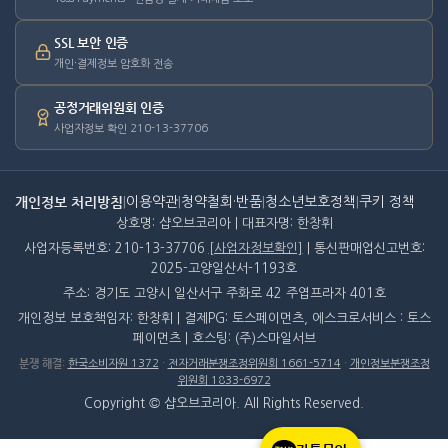
SSL 보안 인증
개인·결제정보 암호화 전송
공정거래위원회 인증
사업자정보 확인 210-13-37706
개인정보 처리방침
|
이용약관
|
청약철회·반품
|
청소년보호정책
|
쿠키 정책
상호명: 샵오브코리아 | 대표자명: 한창휘
사업자등록번호: 210-13-37706
[사업자정보확인]
| 통신판매업신고번호:
2025-고양일산서-1193호
주소: 경기도 고양시 일산서구 주화로 42 주엽프라자 401호
개인정보 보호책임자: 한창휘 | 결제PG: 토스페이먼츠, 에스크로서비스 : 토스
페이먼츠 | 호스팅: (주)스마일서브
분쟁 해결
:
한국소비자원 1372
·
전자거래분쟁조정위원회 1661-5714
·
개인정보분쟁조정
위원회 1833-6972
Copyright © 샵오브코리아. All Rights Reserved.