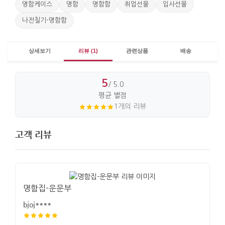
명함케이스
명함
명함함
취업선물
입사선물
나전칠기-명함함
상세보기
리뷰 (1)
관련상품
배송
5
/ 5.0
평균 별점
1개의 리뷰
고객 리뷰
명함집-운문부
bjoj****