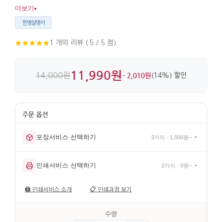
자리에서 세련된 인상을 더해줍니다. 금속과 자개를 함께 써서
더보기
▾
마감이 깔끔합니다.
한영설명서
1 개의 리뷰 ( 5 / 5 점)
11,990원
14,000원
- 2,010원
(14%) 할인
포장서비스 선택하기
3가지 · 1,000원~
인쇄서비스 선택하기
2가지 · 0원~
🖨️
인쇄서비스 소개
📋
인쇄과정 보기