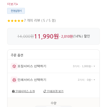
금속과 옻칠 마감이 더해져 표면 완성도도 높습니다.
더보기
▾
한영설명서
7 개의 리뷰 ( 5 / 5 점)
11,990원
14,000원
- 2,010원
(14%) 할인
포장서비스 선택하기
3가지 · 1,000원~
인쇄서비스 선택하기
2가지 · 0원~
🖨️
인쇄서비스 소개
📋
인쇄과정 보기