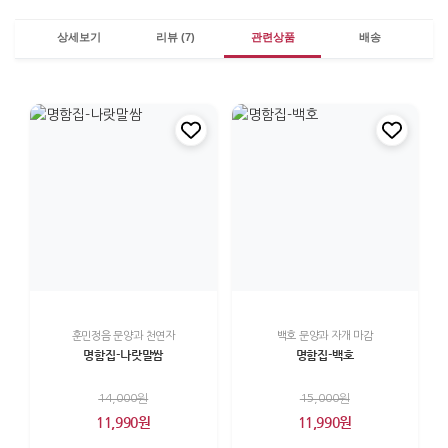
상세보기
리뷰 (7)
관련상품
배송
훈민정음 문양과 천연자
백호 문양과 자개 마감
명함집-나랏말쌈
명함집-백호
14,000원
15,000원
11,990원
11,990원