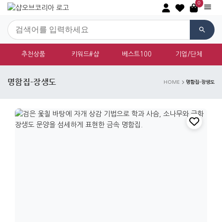
0
추천상품
키워드#샵
베스트100
기업/단체
명함집-장생도
명함집-장생도
HOME