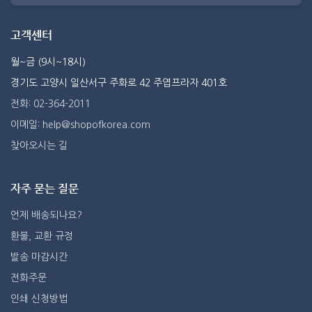
고객센터
월~금 (9시~18시)
경기도 고양시 일산서구 주화로 42 주엽프라자 401호
전화: 02-364-2011
이메일: help@shopofkorea.com
찾아오시는 길
자주 묻는 질문
언제 배송되나요?
환불, 교환 규정
발송 마감시간
전화주문
인쇄 신청방법