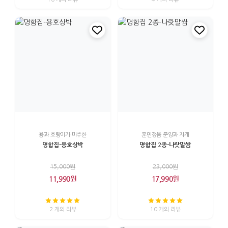
용과 호랑이가 마주한
훈민정음 문양과 자개
명함집-용호상박
명함집 2종-나랏말쌈
15,000원
23,000원
11,990원
17,990원
2 개의 리뷰
10 개의 리뷰