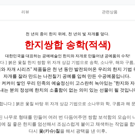
리뷰
관련상품
천 년의 종이 한지 위에, 천 년의 빛 자개를 덮다.
한지쌍합 송학(적색)
대한민국을 대표하는 공예예술인 한지와 자개로 만들어낸 공예품의 수작!
지와 자개 시리즈" 제품들은 천 년 동안 발전되어온 우리의 한지 기법 
자개를 잘라 만드는 나전칠기 공예를 입혀 만든
수공예품입니다.
안 켜켜이 쌓인 우리 민족의 예술정신이 고스란히 녹아있는 "한지와 
내는 분의 정성에 한치의 소홀함이 없는 의미 있는 선물이 될 것입니
진 나무로 형태를 만들어 여러 번 다듬어주면 쌍합 보석함의 모습이 
위에 질 좋은 한지를 엄선해서 조심스럽게 붙이고 채색하는 작업을 합
다시
옻(카슈)칠
을 해서 광택을 낸 이후,