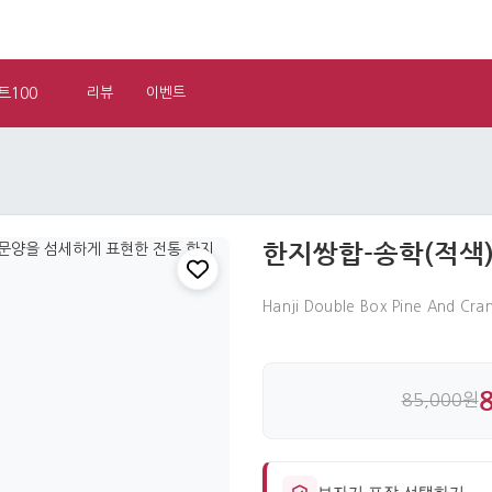
트100
리뷰
이벤트
한지쌍합-송학(적색
Hanji Double Box Pine And Cra
85,000원
보자기 포장 선택하기