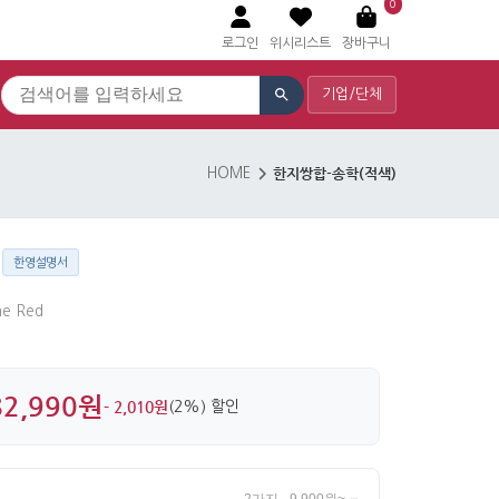
0
로그인
위시리스트
장바구니
기업/단체
한지쌍합-송학(적색)
HOME
)
한영설명서
ne Red
82,990원
- 2,010원
(2%) 할인