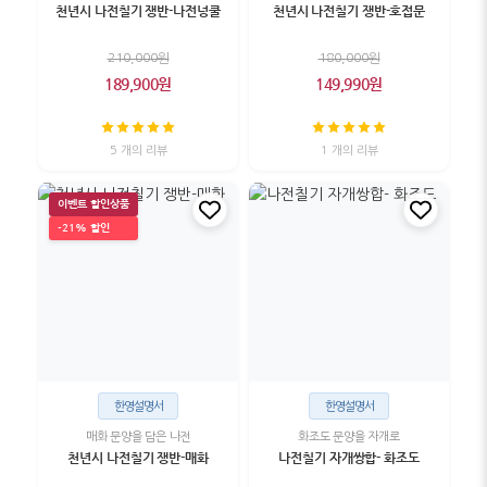
천년시 나전칠기 쟁반-나전넝쿨
천년시 나전칠기 쟁반-호접문
210,000원
180,000원
189,900원
149,990원
5 개의 리뷰
1 개의 리뷰
이벤트 할인상품
-21% 할인
한영설명서
한영설명서
매화 문양을 담은 나전
화조도 문양을 자개로
천년시 나전칠기 쟁반-매화
나전칠기 자개쌍합- 화조도