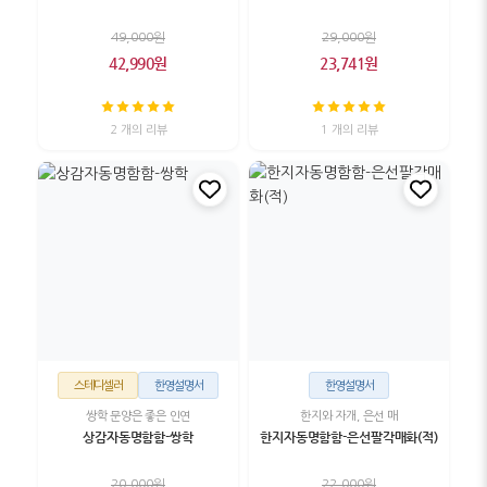
49,000원
29,000원
42,990원
23,741원
2 개의 리뷰
1 개의 리뷰
스테디셀러
한영설명서
한영설명서
쌍학 문양은 좋은 인연
한지와 자개, 은선 매
상감자동명함함-쌍학
한지자동명함함-은선팔각매화(적)
20,000원
22,000원