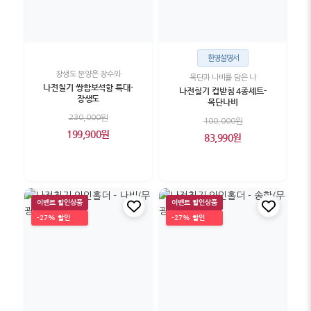
한영설명서
장생도 문양은 장수와
목단과 나비를 담은 나
나전칠기 쌍합보석함 특대-
나전칠기 컵받침 4종세트-
장생도
목단나비
230,000원
100,000원
199,900원
83,990원
이벤트 할인상품
이벤트 할인상품
-27% 할인
-27% 할인