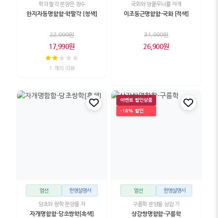
학과 팔각 문양은 장수
국화와 덩쿨무늬를 자개
한지자동명함함-학팔각 [청색]
이조둥근명함함-국화 [적색]
22,000원
31,000원
17,990원
26,900원
1 개의 리뷰
이벤트 할인상품
-18% 할인
엄선
한영설명서
엄선
한영설명서
당초와 쌍학 문양을 자
구름학 문양을 상감 기
자개명함함-당초쌍학[흑색]
상감쌍명함함-구름학