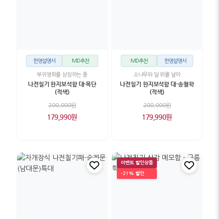
한영설명서
MD추천
MD추천
한영설명서
부귀영화를 상징하는 풍
소나무와 달 위를 날아
나전칠기 한지보석함 대-목단
나전칠기 한지보석함 대-송월학
(적색)
(적색)
200,000원
200,000원
179,990원
179,990원
이벤트 할인상품
-21% 할인