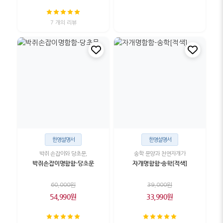
7 개의 리뷰
한영설명서
한영설명서
박쥐 손잡이와 당초문,
송학 문양과 천연자개가
박쥐손잡이명함함-당초문
자개명함함-송학[적색]
60,000원
39,000원
54,990원
33,990원