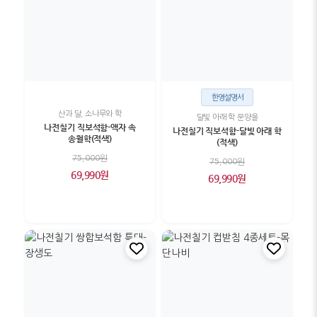
한영설명서
산과 달, 소나무와 학
달빛 아래 학 문양을
나전칠기 직보석함-액자 속
나전칠기 직보석함-달빛 아래 학
송월학(적색)
(적색)
75,000원
75,000원
69,990원
69,990원