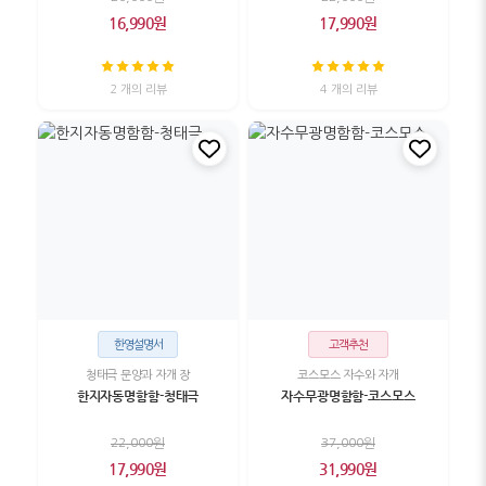
16,990원
17,990원
2 개의 리뷰
4 개의 리뷰
한영설명서
고객추천
청태극 문양과 자개 장
코스모스 자수와 자개
한지자동명함함-청태극
자수무광명함함-코스모스
22,000원
37,000원
17,990원
31,990원