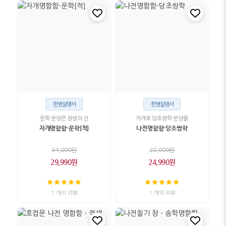
한영설명서
한영설명서
운학 문양은 장생과 건
자개로 당초쌍학 문양을
자개명함함-운학[적]
나전명함함-당초쌍학
34,000원
28,000원
29,990원
24,990원
1 개의 리뷰
1 개의 리뷰