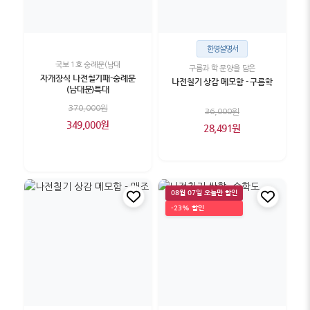
한영설명서
국보 1호 숭례문(남대
구름과 학 문양을 담은
자개장식 나전칠기패-숭례문
나전칠기 상감 메모함 - 구름학
(남대문)특대
370,000원
36,000원
349,000원
28,491원
08월 07일 오늘만 할인
-23% 할인