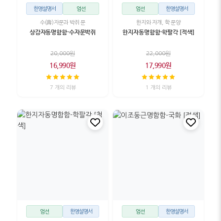
한영설명서
엄선
엄선
한영설명서
수(壽)자문과 박쥐 문
한지와 자개, 학 문양
상감자동명함함-수자문박쥐
한지자동명함함-학팔각 [적색]
20,000원
22,000원
16,990원
17,990원
7 개의 리뷰
1 개의 리뷰
엄선
한영설명서
엄선
한영설명서