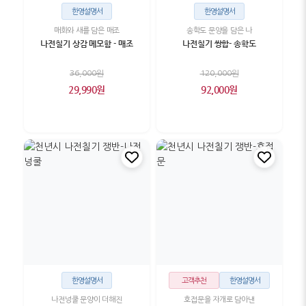
한영설명서
한영설명서
매화와 새를 담은 매조
송학도 문양을 담은 나
나전칠기 상감 메모함 - 매조
나전칠기 쌍합- 송학도
36,000원
120,000원
29,990원
92,000원
한영설명서
고객추천
한영설명서
나전넝쿨 문양이 더해진
호접문을 자개로 담아낸