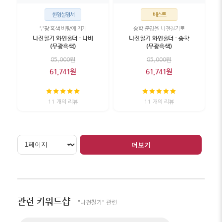
한영설명서
베스트
무광 흑색 바탕에 자개
송학 문양을 나전칠기로
나전칠기 와인홀더 - 나비
나전칠기 와인홀더 - 송학
(무광흑색)
(무광흑색)
85,000원
85,000원
61,741원
61,741원
11 개의 리뷰
11 개의 리뷰
더보기
관련 키워드샵
"나전칠기" 관련