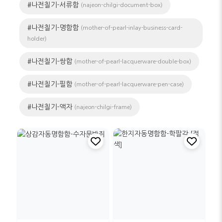
#나전칠기-서류함
(najeon-chilgi-document-box)
#나전칠기-명함함
(mother-of-pearl-inlay-business-card-
holder)
#나전칠기-쌍합
(mother-of-pearl-lacquerware-double-box)
#나전칠기-필함
(mother-of-pearl-lacquerware-pen-case)
#나전칠기-액자
(najeon-chilgi-frame)