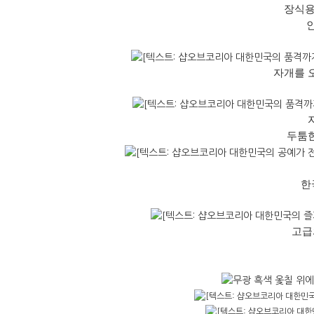
장식용
자개를 오
두툼한
한
고급