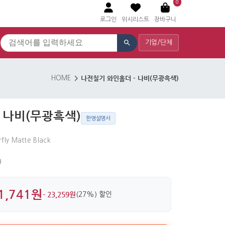
0
로그인
위시리스트
장바구니
기업/단체
나전칠기 와인홀더 - 나비(무광흑색)
HOME
 나비(무광흑색)
한영설명서
fly Matte Black
)
1,741원
- 23,259원
(27%) 할인