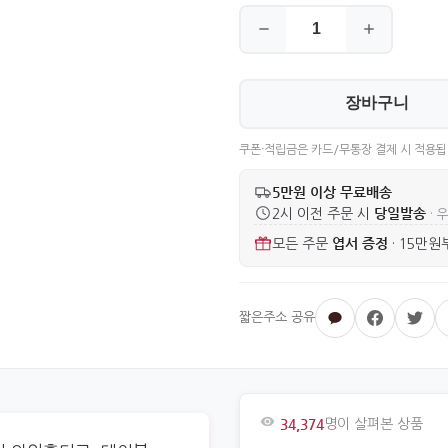
장바구니
쿠폰·적립금은 카드/무통장 결제 시 적용됩
5만원 이상 무료배송
당일발송
2시 이전 주문 시
· 
엽서 증정
모든 주문
·
15만원
34,374
명이 살펴본 상품