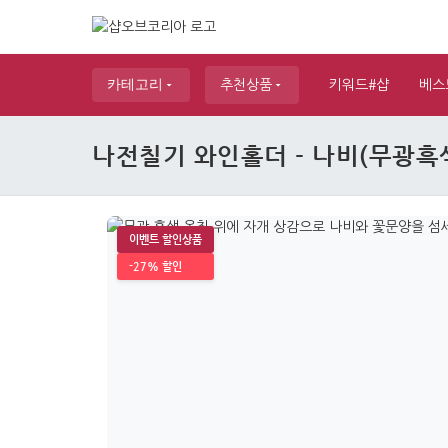
카테고리
추천상품
키워드#샵
베스
나전칠기 와인홀더 - 나비(무광흑
이벤트 할인상품
-27% 할인