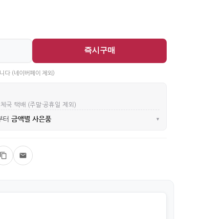
즉시구매
니다 (네이버페이 제외)
우체국 택배 (주말·공휴일 제외)
금액별 사은품
부터
▾