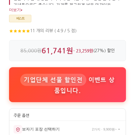
기념품으로도 좋습니다. 자개를 정교하게 넣은 마감이라
더보기
▾
디테일이 살아 있습니다.
베스트
11 개의 리뷰 ( 4.9 / 5 점)
61,741원
85,000원
- 23,259원
(27%) 할인
기업단체 선물 할인전
이벤트 상
품입니다.
보자기 포장 선택하기
2가지 · 9,900원~