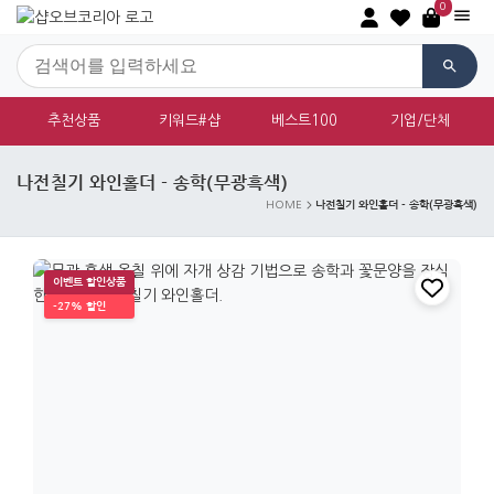
0
추천상품
키워드#샵
베스트100
기업/단체
나전칠기 와인홀더 - 송학(무광흑색)
나전칠기 와인홀더 - 송학(무광흑색)
HOME
이벤트 할인상품
-27% 할인