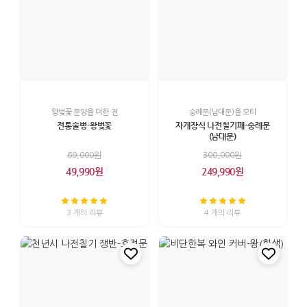
왕벚꽃 문양을 더한 전
숭례문(남대문)을 모티
전통술병-왕벚꽃
자개장식 나전칠기패-숭례문
(남대문)
60,000원
300,000원
49,990원
249,990원
3 개의 리뷰
4 개의 리뷰