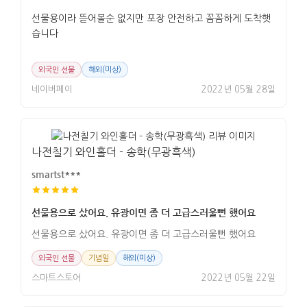
선물용이라 뜯어볼순 없지만 포장 안전하고 꼼꼼하게 도착햇
습니다
외국인 선물
해외(미상)
네이버페이
2022년 05월 28일
나전칠기 와인홀더 - 송학(무광흑색)
smartst***
선물용으로 샀어요. 유광이면 좀 더 고급스러울뻔 했어요
선물용으로 샀어요. 유광이면 좀 더 고급스러울뻔 했어요
외국인 선물
기념일
해외(미상)
스마트스토어
2022년 05월 22일