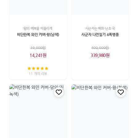
왕의 예복을 떠올리게
사군자는 매화·난초·국
비단한복 와인 커버-왕(남색)
사군자 나전칠기 4폭병풍
19,000원
400,000원
14,241원
339,980원
11 개의 리뷰