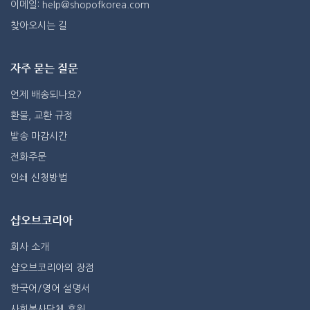
이메일: help@shopofkorea.com
찾아오시는 길
자주 묻는 질문
언제 배송되나요?
환불, 교환 규정
발송 마감시간
전화주문
인쇄 신청방법
샵오브코리아
회사 소개
샵오브코리아의 장점
한국어/영어 설명서
사회봉사단체 후원