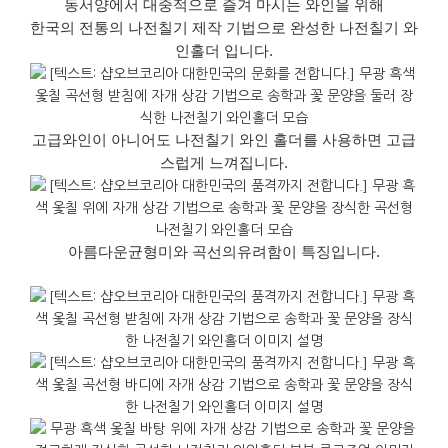
동서양에서 대중적으로 즐겨 마시는 와인을 위해
한국의 전통의 나전칠기 제작 기법으로 완성한 나전칠기 와
인홀더 입니다.
고급와인이
아니어도
나전칠기
와인
홀더를
사용하면
고급
스럽게
느껴집니다
.
아름다운
균형미와
곡선의
유려함이
특징입니다
.