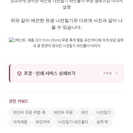
위와 같이 매끈한 유광
나전칠기와 다르게 사진과 같이 나
올 수 있습니다
.
포장 · 인쇄 서비스 상세보기
7가지
관련 키워드
와인바 무광 주합-흑
와인바 무광
와인
나전칠기
자개제품
와인커버
나전칠기-와인홀더
송학·학