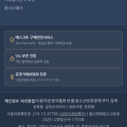
회사사명서
에스크로 구매안전서비스
Toss Payments · 현금성 결제 거래대금 보호
SSL 보안 인증
개인·결제정보 암호화 전송
공정거래위원회 인증
사업자정보 확인 210-13-37706
개인정보 처리방침
|
이용약관
|
청약철회·반품
|
청소년보호정책
|
쿠키 정책
상호명: 샵오브코리아 | 대표자명: 한창휘
사업자등록번호: 210-13-37706
[사업자정보확인]
| 통신판매업신고번호:
2025-고양일산서-1193호
주소: 경기도 고양시 일산서구 주화로 42 주엽프라자 401호