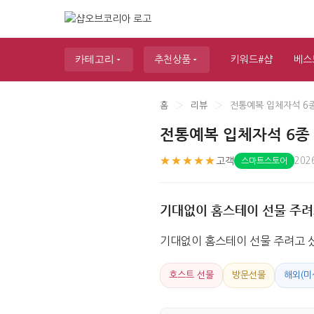
카테고리
추천상품
키워드#샵
베스
홈
›
리뷰
›
전통예복 입체자석 6
전통예복 입체자석 6종
★★★★★
고객
202
스마트스토어
기대없이 홈스테이 선물 주려고
기대없이 홈스테이 선물 주려고 샀
호스트 선물
방문선물
해외(미