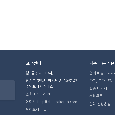
고객센터
자주 묻는 질문
월~금 (9시~18시)
언제 배송되나요
경기도 고양시 일산서구 주화로 42
환불, 교환 규정
주엽프라자 401호
발송 마감시간
전화: 02-364-2011
전화주문
이메일: help@shopofkorea.com
인쇄 신청방법
찾아오시는 길