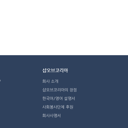
샵오브코리아
?
회사 소개
샵오브코리아의 장점
한국어/영어 설명서
사회봉사단체 후원
회사사명서