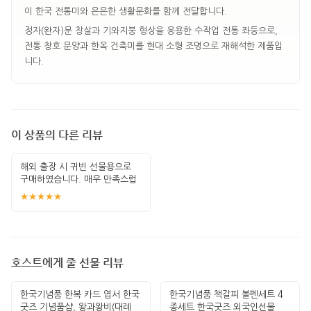
이 한국 전통미와 은은한 생활문화를 함께 전달합니다.
정자(완자)문 창살과 기와지붕 형상을 응용한 수작업 전통 좌등으로,
전통 창호 문양과 한옥 건축미를 현대 소형 조명으로 재해석한 제품입
니다.
이 상품의 다른 리뷰
해외 출장 시 귀빈 선물용으로
구매하였습니다. 매우 만족스럽
습니다.
★★★★★
호스트에게 줄 선물 리뷰
한국기념품 한복 카드 엽서 한국
한국기념품 책갈피 볼펜세트 4
굿즈 기념품샵, 왕과왕비(대례
종세트 한국굿즈 외국인선물