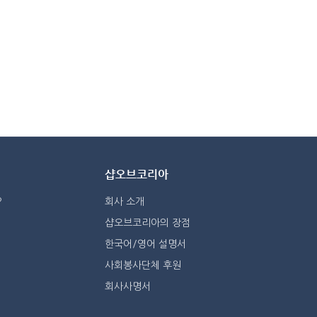
샵오브코리아
?
회사 소개
샵오브코리아의 장점
한국어/영어 설명서
사회봉사단체 후원
회사사명서