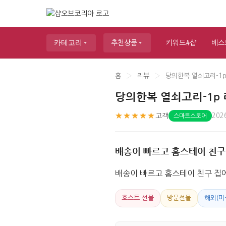
카테고리
추천상품
키워드#샵
베스
홈
›
리뷰
›
당의한복 열쇠고리-1p
당의한복 열쇠고리-1p
★★★★★
고객
202
스마트스토어
배송이 빠르고 홈스테이 친구
배송이 빠르고 홈스테이 친구 집
호스트 선물
방문선물
해외(미