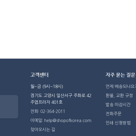
고객센터
자주 묻는 질문
월~금 (9시~18시)
언제 배송되나요
경기도 고양시 일산서구 주화로 42
환불, 교환 규정
주엽프라자 401호
발송 마감시간
전화: 02-364-2011
전화주문
이메일: help@shopofkorea.com
인쇄 신청방법
찾아오시는 길