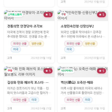
고객
2024년 10월 08일
스마트스토어
★ 5
쿠팡
★ 5
전통의멋 안경닦이-조각보
소형민속인형-신랑신부2
미국에 친척이 정말 오랫만에 한국
외국인 선물로 딱이네요!! 강추강
추석방문 했어요. 안경을 쓰는 분이
추!! 이번에 미국에서 온 사촌누나들
라 선물했더니 정말 고
선물로 구입을 해줬습
외국인 선물
방문선물
외국인 선물
방문선물
미국
미국
고객
2024년 09월 16일
고객
2024년 08월 05일
쿠팡
★ 5
네이버페이
★ 5
길상화 민화 패브릭 포스터- 일월오봉도
벽산(碧山) 오죽선-매화
이거슨 천쪼가리가 아닌 작품… 민
미쿡 사람 좋아해요 미국의 세미나
화의 멋스러움과 고급스런 컬러가
가서 선물용으로 돌렸어요 진심인지
조화를 이뤘어요 미국에
모르나 무지 좋아 합니다. 한글에 대
외국인 선물
미국
외국인 선물
미국
한 관심이 잇어서인가..
고객
2024년 04월 25일
고객
2023년 10월 19일