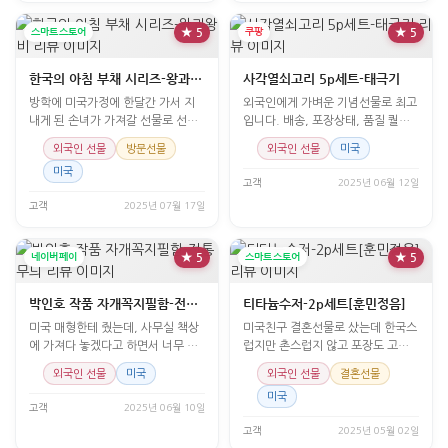
스마트스토어
★ 5
쿠팡
★ 5
한국의 아침 부채 시리즈-왕과왕비
사각열쇠고리 5p세트-태극기
방학에 미국가정에 한달간 가서 지
외국인에게 가벼운 기념선물로 최고
내게 된 손녀가 가져갈 선물로 선택
입니다. 배송, 포장상태, 품질 퀄리
해 봤는데 예쁜 포장과
티 모두 만족합니다.
외국인 선물
방문선물
외국인 선물
미국
미국
고객
2025년 06월 12일
고객
2025년 07월 17일
네이버페이
★ 5
스마트스토어
★ 5
박인호 작품 자개꼭지필함-전통무늬
티타늄수저-2p세트[훈민정음]
미국 매형한테 줬는데, 사무실 책상
미국친구 결혼선물로 샀는데 한국스
에 가져다 놓겠다고 하면서 너무 좋
럽지만 촌스럽지 않고 포장도 고급
아했습니다. 표면이 생각보다 매끈
지더라구요.
외국인 선물
미국
외국인 선물
결혼선물
하지만 정말 고급스럽고 좋아요.
미국
고객
2025년 06월 10일
고객
2025년 05월 02일