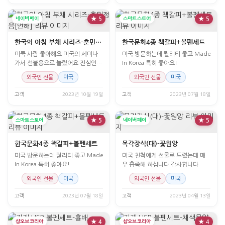
네이버페이
★ 5
스마트스토어
★ 5
한국의 아침 부채 시리즈-훈민정음[언해]
한국문화4종 책갈피+볼펜세트
미쿡 사람 좋아해요 미국의 세미나
미국 방문하는데 퀄리티 좋고 Made
가서 선물용으로 돌렸어요 진심인지
In Korea 특히 좋아요!
모르나 무지 좋아 합니다. 한글에 대
외국인 선물
미국
외국인 선물
미국
한 관심이 잇어서인가..
고객
2023년 10월 19일
고객
2023년 07월 18일
스마트스토어
★ 5
네이버페이
★ 5
한국문화4종 책갈피+볼펜세트
목각장식(대)-꽃원앙
미국 방문하는데 퀄리티 좋고 Made
미국 친척에게 선물로 드렸는데 매
In Korea 특히 좋아요!
우 흡족해 하십니다 감사합니다
외국인 선물
미국
외국인 선물
미국
고객
2023년 07월 18일
고객
2023년 04월 13일
샵오브코리아
★ 4
샵오브코리아
★ 4