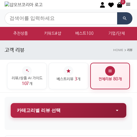
0
추천상품
키워드#샵
베스트100
기업/단체
고객 리뷰
HOME
리뷰
리뷰/상품 AI 가이드
3
80
전체리뷰
개
베스트리뷰
개
107
개
카테고리별 리뷰 선택