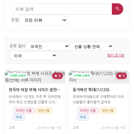
정렬:
분류 필터:
필터 초기화
스마트스토어
★ 5
스마트스토어
★ 5
한국의 아침 부채 시리즈-훈민정음[언해]
동거북선 특대(1/220)
미국에서 1년정도 거주 후 귀국전에
외국바이어용으로 구매했어요 미국
아이 학교 선생님들 선물로 드리려
사람들이 좋아할거 같아요
고 구매함. 한국적이고
외국인 선물
방문선물
외국인 선물
방문선물
미국
미국
고객
2026년 03월 14일
고객
2026년 02월 28일