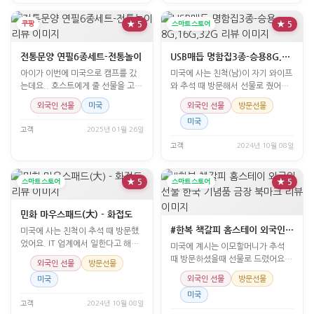
쿠팡
★ 5
스마트스토어
★ 5
전통문양 연필6종세트-전통놀이
USB매듭 명함집3종-승용8G,16G,32G
아이가 이번에 미국으로 캠프를 갔
미국에 사는 친척(남)이 자기 와이프
는데요.. 호스트에게 줄 선물을 고민
와 추석 때 방문해서 선물로 줬어요.
하다가.. 호스트 아이
참고로 두 분은
외국인 선물
미국
외국인 선물
방문선물
미국
고객
2025년 01월 26일
고객
2024년 10월 08일
스마트스토어
★ 5
스마트스토어
★ 5
민화 마우스패드(大) - 화접도
#한복 책갈피 홈스테이 외국인 선물 한국 기념품 금장 북마크
미국에 사는 친척이 추석 때 방문했
었어요. IT 업계에서 일한다고 해서
미국에 계시는 이모할머니가 추석
선물했는데 너무나도
때 방문하셨을때 선물로 드렸어요.
외국인 선물
방문선물
너무 예쁘고 잘 사용하고
외국인 선물
방문선물
미국
미국
고객
2024년 10월 08일