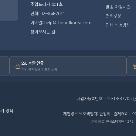
주엽프라자 401호
발송 마감시간
전화: 02-364-2011
전화주문
이메일: help@shopofkorea.com
인쇄 신청방법
찾아오시는 길
SSL 보안 인증
개인·결제정보 암호화 전송
사업자등록번호: 210-13-37706
키 정책
개인정보 보호책임자: 한창휘 | 결제PG: 토
분쟁 해결
:
한국소비자원 1372