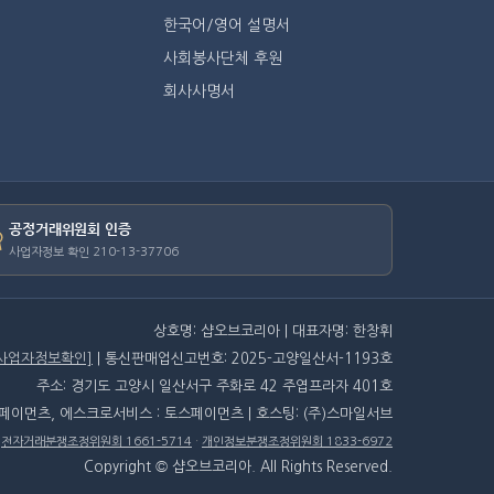
한국어/영어 설명서
사회봉사단체 후원
회사사명서
공정거래위원회 인증
사업자정보 확인 210-13-37706
상호명: 샵오브코리아 | 대표자명: 한창휘
[사업자정보확인]
| 통신판매업신고번호: 2025-고양일산서-1193호
주소: 경기도 고양시 일산서구 주화로 42 주엽프라자 401호
스페이먼츠, 에스크로서비스 : 토스페이먼츠 | 호스팅: (주)스마일서브
·
전자거래분쟁조정위원회 1661-5714
·
개인정보분쟁조정위원회 1833-6972
Copyright © 샵오브코리아. All Rights Reserved.