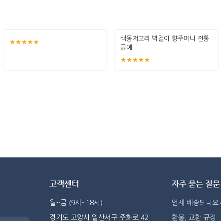
색동저고리 벽걸이 향주머니 전통
★★★★★
공예
★★★★★
고객센터
자주 묻는 질문
월~금 (9시~18시)
언제 배송되나요
경기도 고양시 일산서구 주화로 42
환불, 교환 규정