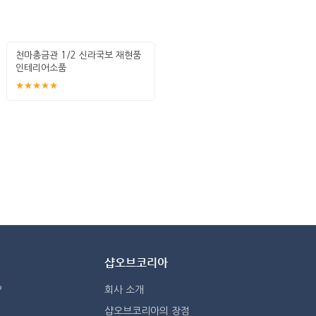
천마총금관 1/2 신라국보 재현품
인테리어소품
★★★★★
샵오브코리아
?
회사 소개
샵오브코리아의 장점