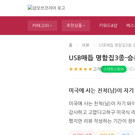
카테고리
추천상품
키워드#샵
베스
홈
›
리뷰
›
USB매듭 명함집3종-승
USB매듭 명함집3종-승용
★★★★★
고객
202
스마트스토어
미국에 사는 친척(남)이 자기
미국에 사는 친척(남)이 자기 와
감사하고 고맙다고하구 미국식 리
했지만 리뷰 작성하는 기간이 정