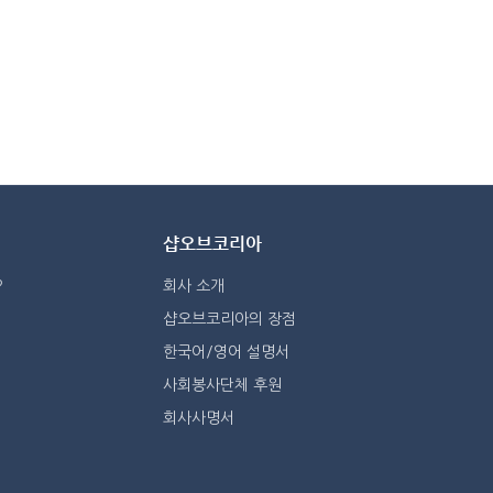
샵오브코리아
?
회사 소개
샵오브코리아의 장점
한국어/영어 설명서
사회봉사단체 후원
회사사명서