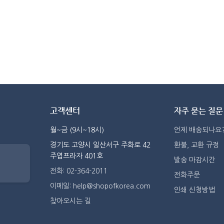
고객센터
자주 묻는 질문
월~금 (9시~18시)
언제 배송되나요
경기도 고양시 일산서구 주화로 42
환불, 교환 규정
주엽프라자 401호
발송 마감시간
전화: 02-364-2011
전화주문
이메일: help@shopofkorea.com
인쇄 신청방법
찾아오시는 길