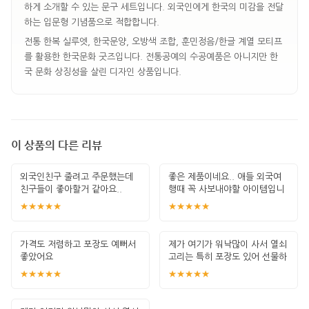
하게 소개할 수 있는 문구 세트입니다. 외국인에게 한국의 미감을 전달
하는 입문형 기념품으로 적합합니다.
전통 한복 실루엣, 한국문양, 오방색 조합, 훈민정음/한글 계열 모티프
를 활용한 한국문화 굿즈입니다. 전통공예의 수공예품은 아니지만 한
국 문화 상징성을 살린 디자인 상품입니다.
이 상품의 다른 리뷰
외국인친구 줄려고 주문했는데
좋은 제품이네요.. 애들 외국여
친구들이 좋아할거 같아요..
행때 꼭 사보내야할 아이템입니
다. 잘 썻습
★★★★★
★★★★★
가격도 저렴하고 포장도 예뻐서
제가 여기가 워낙많이 사서 열쇠
좋았어요
고리는 특히 포장도 있어 선물하
기 좋고 퀄
★★★★★
★★★★★