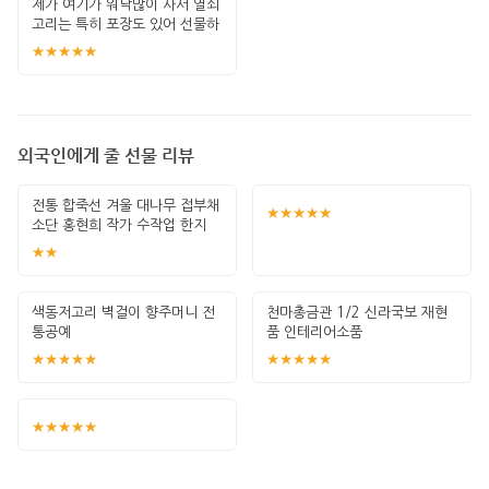
제가 여기가 워낙많이 사서 열쇠
고리는 특히 포장도 있어 선물하
기 좋고 퀄
★★★★★
외국인에게 줄 선물 리뷰
전통 합죽선 겨울 대나무 접부채
★★★★★
소단 홍현희 작가 수작업 한지
그림 고급
★★
색동저고리 벽걸이 향주머니 전
천마총금관 1/2 신라국보 재현
통공예
품 인테리어소품
★★★★★
★★★★★
★★★★★