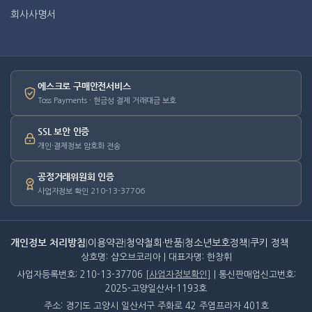
회사사명서
에스크로 구매안전서비스
Toss Payments · 현금성 결제 거래대금 보호
SSL 보안 인증
개인·결제정보 암호화 전송
공정거래위원회 인증
사업자정보 확인 210-13-37706
개인정보 처리방침
|
이용약관
|
청약철회·반품
|
청소년보호정책
|
쿠키 정책
상호명: 샵오브코리아 | 대표자명: 한창휘
사업자등록번호: 210-13-37706
[사업자정보확인]
| 통신판매업신고번호:
2025-고양일산서-1193호
주소: 경기도 고양시 일산서구 주화로 42 주엽프라자 401호