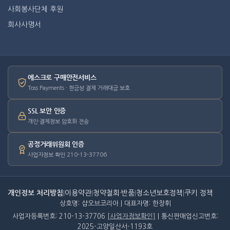
사회봉사단체 후원
회사사명서
에스크로 구매안전서비스
Toss Payments · 현금성 결제 거래대금 보호
SSL 보안 인증
개인·결제정보 암호화 전송
공정거래위원회 인증
사업자정보 확인 210-13-37706
개인정보 처리방침
|
이용약관
|
청약철회·반품
|
청소년보호정책
|
쿠키 정책
상호명: 샵오브코리아 | 대표자명: 한창휘
사업자등록번호: 210-13-37706
[사업자정보확인]
| 통신판매업신고번호:
2025-고양일산서-1193호