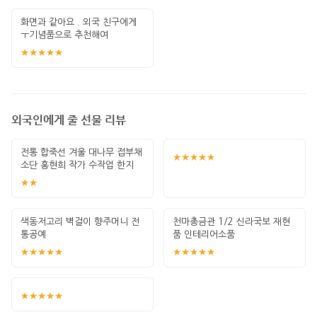
화면과 같아요 . 외국 친구에게
ㅜ기념품으로 추천해여
★★★★★
외국인에게 줄 선물 리뷰
전통 합죽선 겨울 대나무 접부채
★★★★★
소단 홍현희 작가 수작업 한지
그림 고급
★★
색동저고리 벽걸이 향주머니 전
천마총금관 1/2 신라국보 재현
통공예
품 인테리어소품
★★★★★
★★★★★
★★★★★