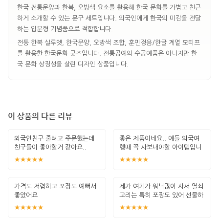
한국 전통문양과 한복, 오방색 요소를 활용해 한국 문화를 가볍고 친근
하게 소개할 수 있는 문구 세트입니다. 외국인에게 한국의 미감을 전달
하는 입문형 기념품으로 적합합니다.
전통 한복 실루엣, 한국문양, 오방색 조합, 훈민정음/한글 계열 모티프
를 활용한 한국문화 굿즈입니다. 전통공예의 수공예품은 아니지만 한
국 문화 상징성을 살린 디자인 상품입니다.
이 상품의 다른 리뷰
외국인친구 줄려고 주문했는데
좋은 제품이네요.. 애들 외국여
친구들이 좋아할거 같아요..
행때 꼭 사보내야할 아이템입니
다. 잘 썻습
★★★★★
★★★★★
가격도 저렴하고 포장도 예뻐서
제가 여기가 워낙많이 사서 열쇠
좋았어요
고리는 특히 포장도 있어 선물하
기 좋고 퀄
★★★★★
★★★★★