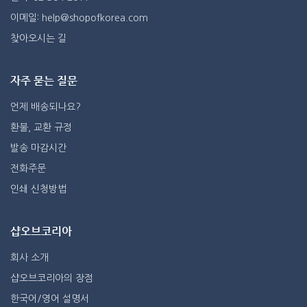
이메일: help@shopofkorea.com
찾아오시는 길
자주 묻는 질문
언제 배송되나요?
환불, 교환 규정
발송 마감시간
전화주문
인쇄 신청방법
샵오브코리아
회사 소개
샵오브코리아의 장점
한국어/영어 설명서