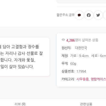
4,286
명이 살펴본 상품
께 담아 고결함과 장수를
원산지:
대한민국
는 자리나 감사 선물로 잘
제원:
가로 : 9.4cm. 세로 : 6cm
합니다. 자개와 옻칠,
무게:
60g
일이 살아 있습니다.
상품번호:
17994
카테고리:
사무용품
,
명함케이스
리뷰 (9)
관련상품