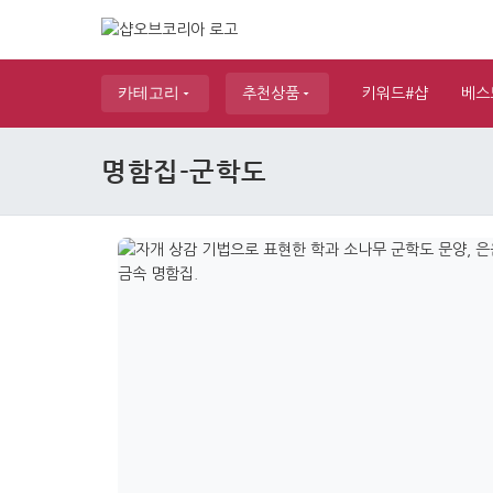
카테고리
추천상품
키워드#샵
베스
명함집-군학도