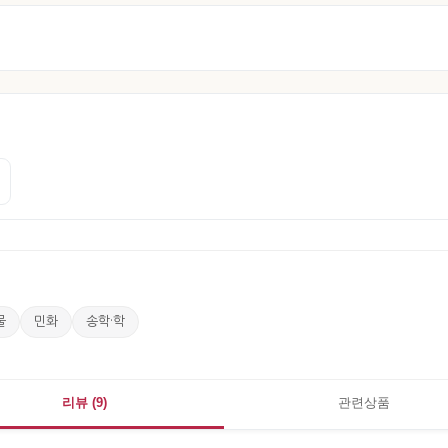
물
민화
송학·학
리뷰 (9)
관련상품