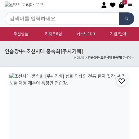
0
추천상품
키워드#샵
베스트100
기업/단체
연습장中-조선시대 풍속화[주사거배]
연습장中-조선시대 풍속화[주사거배]
HOME