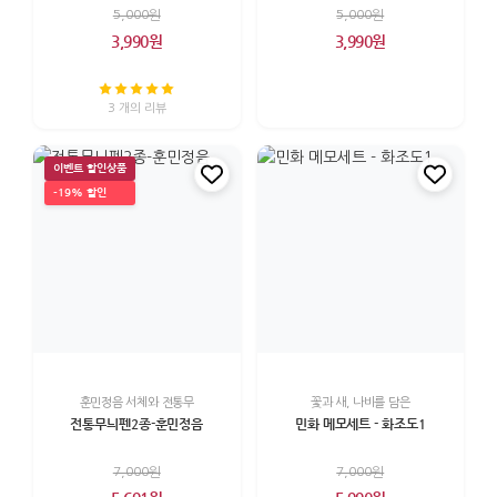
5,000원
5,000원
3,990원
3,990원
3 개의 리뷰
이벤트 할인상품
-19% 할인
훈민정음 서체와 전통무
꽃과 새, 나비를 담은
전통무늬펜2종-훈민정음
민화 메모세트 - 화조도1
7,000원
7,000원