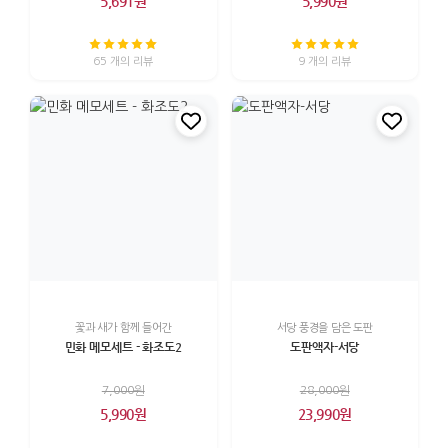
5,691원
5,990원
65 개의 리뷰
9 개의 리뷰
꽃과 새가 함께 들어간
서당 풍경을 담은 도판
민화 메모세트 - 화조도2
도판액자-서당
7,000원
28,000원
5,990원
23,990원