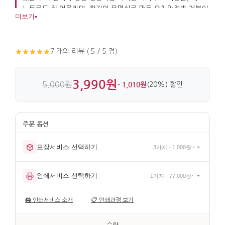
노트로도 잘 어울리며, 한지와 무명실로 만든 오침안정법 제본이
더보기
▾
디테일을 더합니다.
7 개의 리뷰 ( 5 / 5 점)
3,990원
5,000원
- 1,010원
(20%) 할인
포장서비스 선택하기
3가지 · 1,000원~
인쇄서비스 선택하기
1가지 · 77,000원~
🖨️
인쇄서비스 소개
📋
인쇄과정 보기