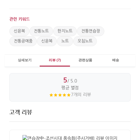
관련 키워드
신윤복
전통노트
한지노트
전통연습장
전통공예품
신윤복
노트
오침노트
상세보기
리뷰 (7)
관련상품
배송
5
/ 5.0
평균 별점
7개의 리뷰
고객 리뷰