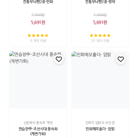
전통무늬펜2종-민화
전통무늬펜2종-쌍학
7,000원
7,000원
5,691원
5,691원
6 개의 리뷰
33 개의 리뷰
신윤복의 풍속화 ‘계변
민화의 암탉과 모란 문
연습장中-조선시대 풍속화
민화메모홀더- 암탉
(계변가화)