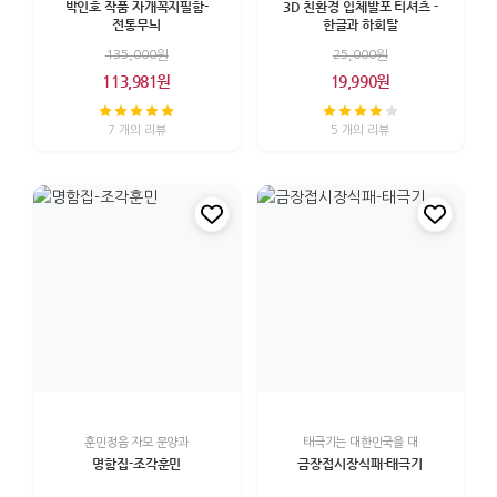
박인호 작품 자개꼭지필함-
3D 친환경 입체발포 티셔츠 -
전통무늬
한글과 하회탈
135,000원
25,000원
113,981원
19,990원
7 개의 리뷰
5 개의 리뷰
훈민정음 자모 문양과
태극기는 대한민국을 대
명함집-조각훈민
금장접시장식패-태극기