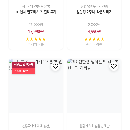
태극기와 전통 탈 문양
원형 당초무늬와 전통
3D입체 발포티셔츠-탈태극기
원형당초무늬-작은노리개
17,000원
5,500원
13,990원
4,990원
3 개의 리뷰
4 개의 리뷰
이벤트 할인상품
-16% 할인
전통무늬와 자개 상감,
한글과 하회탈을 입체감