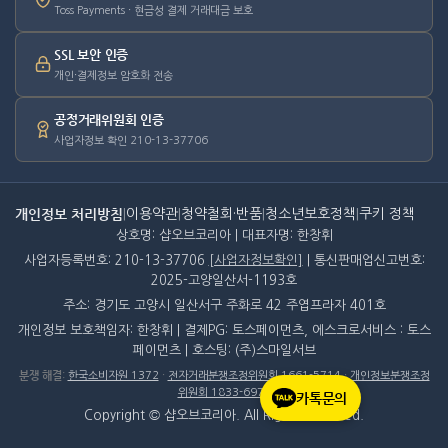
Toss Payments · 현금성 결제 거래대금 보호
SSL 보안 인증
개인·결제정보 암호화 전송
공정거래위원회 인증
사업자정보 확인 210-13-37706
개인정보 처리방침
|
이용약관
|
청약철회·반품
|
청소년보호정책
|
쿠키 정책
상호명: 샵오브코리아 | 대표자명: 한창휘
사업자등록번호: 210-13-37706
[사업자정보확인]
| 통신판매업신고번호:
2025-고양일산서-1193호
주소: 경기도 고양시 일산서구 주화로 42 주엽프라자 401호
개인정보 보호책임자: 한창휘 | 결제PG: 토스페이먼츠, 에스크로서비스 : 토스
페이먼츠 | 호스팅: (주)스마일서브
분쟁 해결
:
한국소비자원 1372
·
전자거래분쟁조정위원회 1661-5714
·
개인정보분쟁조정
위원회 1833-6972
카톡문의
Copyright © 샵오브코리아. All Rights Reserved.