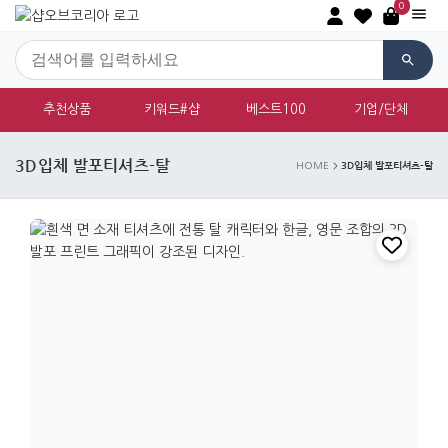
0
추천상품
키워드#샵
베스트100
기업/단체
3D입체 발포티셔츠-탈
3D입체 발포티셔츠-탈
HOME