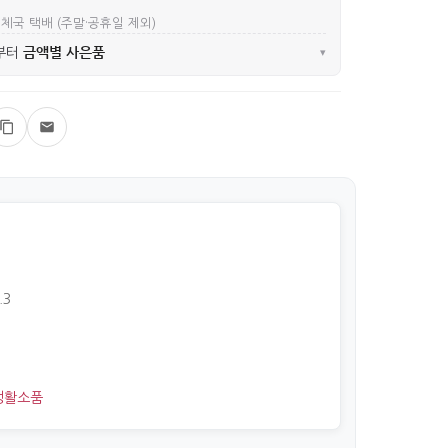
우체국 택배 (주말·공휴일 제외)
금액별 사은품
부터
▾
.3
생활소품