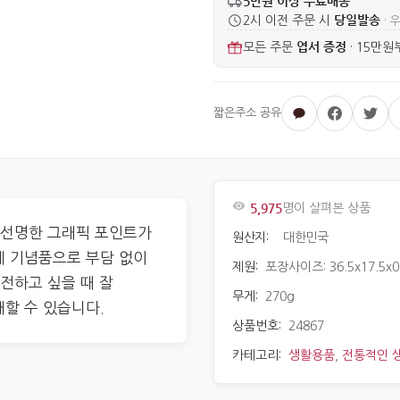
5만원 이상 무료배송
당일발송
2시 이전 주문 시
· 
엽서 증정
모든 주문
·
15만원
5,975
명이 살펴본 상품
에 선명한 그래픽 포인트가
원산지:
대한민국
체 기념품으로 부담 없이
제원:
포장사이즈: 36.5x17.5x0
 전하고 싶을 때 잘
무게:
270g
할 수 있습니다.
상품번호:
24867
카테고리:
생활용품
,
전통적인 