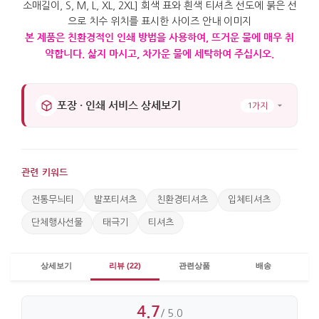
본
제품은
친환경적인
인쇄
방법을
사용하여
,
뜨거운
물에
매우
취
약합니다
.
삶지
마시고
,
차가운
물에
세탁하여
주십시오
.
포장 · 인쇄 서비스 상세보기
1가지
관련 키워드
전통무늬티
발포티셔츠
친환경티셔츠
입체티셔츠
단체행사선물
태극기
티셔츠
상세보기
리뷰 (22)
관련상품
배송
4.7
/ 5.0