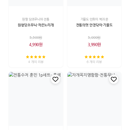
원형 당초무늬와 전통
기물도 민화의 책과 문
원형당초무늬-작은노리개
전통의멋 안경닦이-기물도
5,500원
5,000원
4,990원
3,990원
4 개의 리뷰
6 개의 리뷰