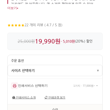
자리에도 잘 어울립니다. 면 소재로 편안하게 입을 수 있어
더보기
▾
실용성까지 갖췄습니다.
22 개의 리뷰 ( 4.7 / 5 점)
19,990원
25,000원
- 5,010원
(20%) 할인
사이즈 선택하기
▾
인쇄서비스 선택하기
1가지 · 77,000원~
M (19,990원)
L (19,990원)
XL (19,990원)
🖨️
인쇄서비스 소개
📋
인쇄과정 보기
XXL (19,990원)