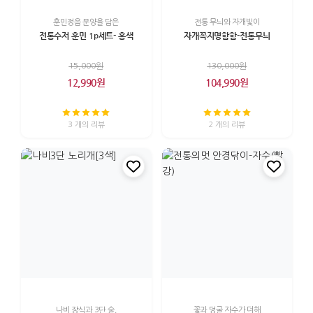
훈민정음 문양을 담은
전통 무늬와 자개빛이
전통수저 훈민 1p세트- 홍색
자개꼭지명함함-전통무늬
15,000원
130,000원
12,990원
104,990원
3 개의 리뷰
2 개의 리뷰
나비 장식과 3단 술,
꽃과 덩굴 자수가 더해