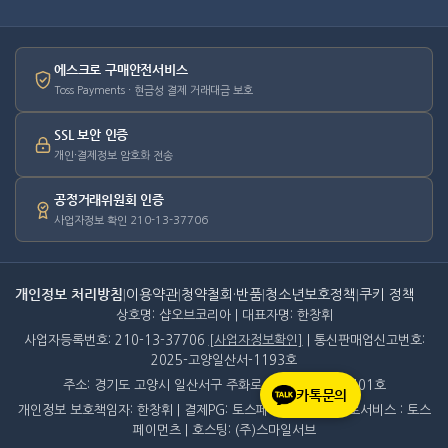
에스크로 구매안전서비스
Toss Payments · 현금성 결제 거래대금 보호
SSL 보안 인증
개인·결제정보 암호화 전송
공정거래위원회 인증
사업자정보 확인 210-13-37706
개인정보 처리방침
|
이용약관
|
청약철회·반품
|
청소년보호정책
|
쿠키 정책
상호명: 샵오브코리아 | 대표자명: 한창휘
사업자등록번호: 210-13-37706
[사업자정보확인]
| 통신판매업신고번호:
2025-고양일산서-1193호
주소: 경기도 고양시 일산서구 주화로 42 주엽프라자 401호
카톡문의
개인정보 보호책임자: 한창휘 | 결제PG: 토스페이먼츠, 에스크로서비스 : 토스
페이먼츠 | 호스팅: (주)스마일서브