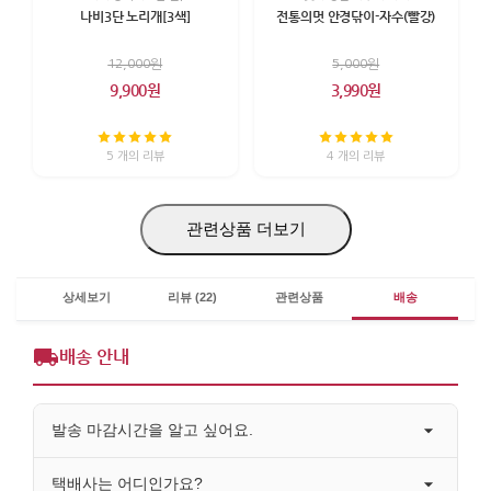
나비3단 노리개[3색]
전통의멋 안경닦이-자수(빨강)
12,000원
5,000원
9,900원
3,990원
5 개의 리뷰
4 개의 리뷰
관련상품 더보기
상세보기
리뷰 (22)
관련상품
배송
배송 안내
발송 마감시간을 알고 싶어요.
택배사는 어디인가요?